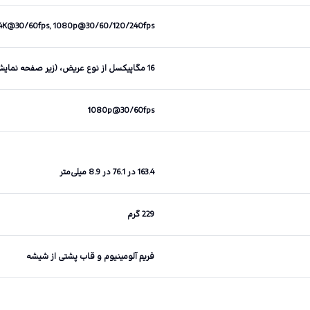
4K@30/60fps, 1080p@30/60/120/240fps
16 مگاپیکسل از نوع عریض، (زیر صفحه نمایش)
1080p@30/60fps
163.4 در 76.1 در 8.9 میلی‌متر
229 گرم
فریم آلومینیوم و قاب پشتی از شیشه