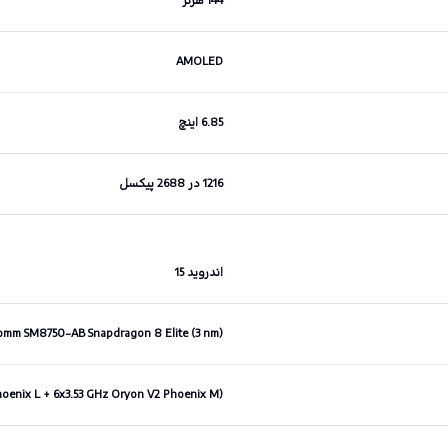
144 هرتز
AMOLED
6.85 اینچ
1216 در 2688 پیکسل
اندروید 15
omm SM8750-AB Snapdragon 8 Elite (3 nm)
hoenix L + 6x3.53 GHz Oryon V2 Phoenix M)