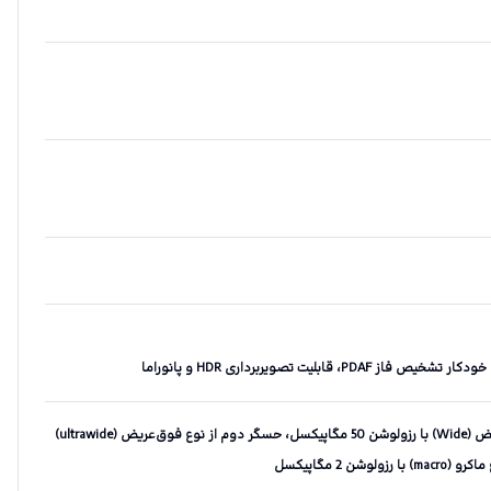
دوربین اصلی سه‌گانه - حسگر اول از نوع عریض (Wide) با رزولوشن 50 مگاپیکسل، حسگر دوم از نوع فوق‌عریض (ultrawide)