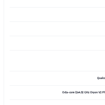
Qualc
Octa-core (2x4.32 GHz Oryon V2 P