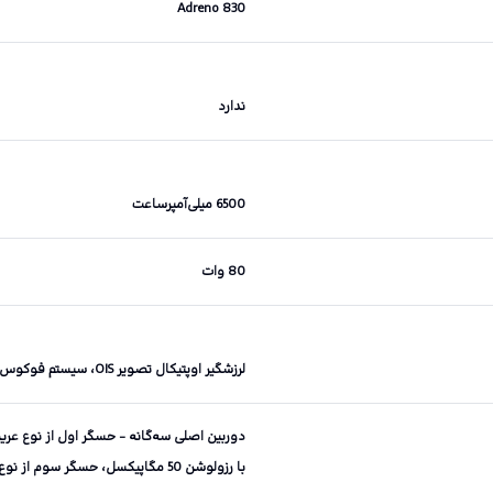
Adreno 830
ندارد
6500 میلی‌آمپرساعت
80 وات
لرزشگیر اوپتیکال تصویر OIS، سیستم فوکوس خودکار تشخیص فاز PDAF، قابلیت تصویربرداری HDR و پانوراما
با رزولوشن 50 مگاپیکسل، حسگر سوم از نوع ماکرو (macro) با رزولوشن 2 مگاپیکسل