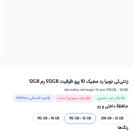
زد‌تی‌ئی نوبیا رد مجیک 10 پرو ظرفیت 512GB رم 12GB
zte nubia red magic 10 pro (512GB - 12GB)
امکان خرید حضوری
ارسال سریع زیر 3 ساعت
خرید اقساطی با GSMPay
حافظهٔ داخلی و رم
512 GB - 16 GB
512 GB - 12 GB
256 GB - 12 GB
رنگ‌ها