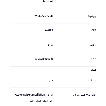
hotspot
بلوتوث
:
v4.1، A2DP، LE
A-GPS
:
GPS
رادیو
:
دارد
microUSB v2.0
:
USB
صدا
بلندگو
:
دارد
جک ۳.۵ میلی‌متری
:
دارد - Active noise cancellation
with dedicated mic