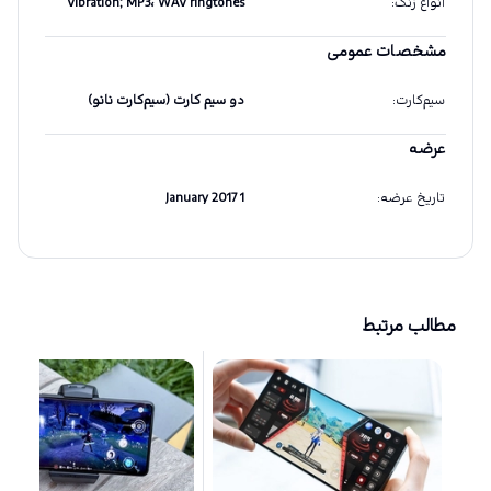
انواع زنگ
:
Vibration; MP3، WAV ringtones
مشخصات عمومی
سیم‌کارت
:
دو سیم کارت (سیم‌کارت نانو)
عرضه
تاریخ عرضه
:
1 January 2017
مطالب مرتبط