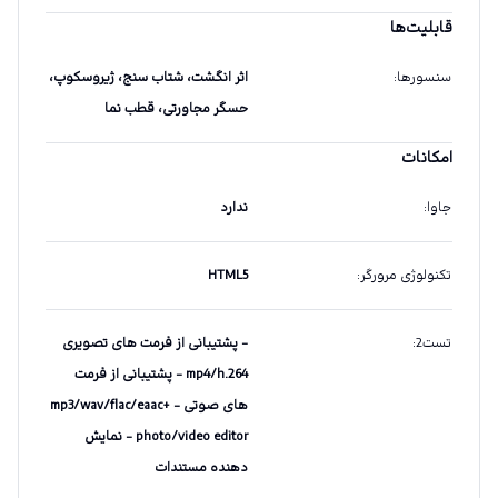
قابلیت‌ها
سنسورها
:
اثر انگشت، شتاب سنج، ژیروسکوپ،
حسگر مجاورتی، قطب نما
امکانات
جاوا
:
ندارد
تکنولوژی مرورگر
:
HTML5
تست2
:
- پشتیبانی از فرمت های تصویری
mp4/h.264 - پشتیبانی از فرمت
های صوتی mp3/wav/flac/eaac+ -
photo/video editor - نمایش
دهنده مستندات