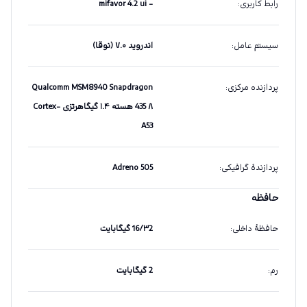
رابط کاربری
:
- mifavor 4.2 ui
سیستم عامل
:
اندروید ۷.۰ (نوقا)
پردازنده مرکزی
:
Qualcomm MSM8940 Snapdragon
435 ۸ هسته ۱.۴ گیگاهرتزی Cortex-
A53
پردازندهٔ گرافیکی
:
Adreno 505
حافظه
حافظهٔ داخلی
:
16/۳2 گیگابایت
رم
:
2 گیگابایت