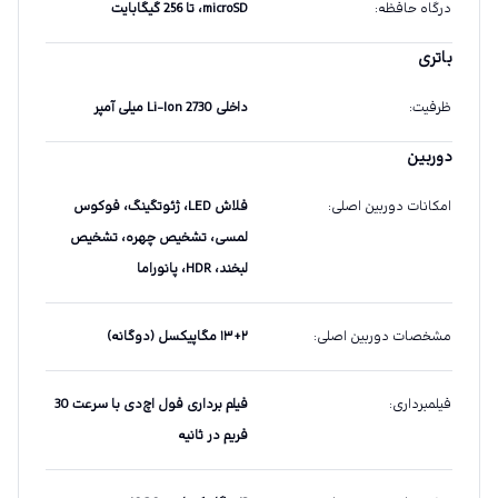
درگاه حافظه
:
microSD، تا 256 گیگابایت
باتری
ظرفیت
:
داخلی Li-Ion 2730 میلی آمپر
دوربین
امکانات دوربین اصلی
:
فلاش LED، ژئوتگینگ، فوکوس
لمسی، تشخیص چهره، تشخیص
لبخند، HDR، پانوراما
مشخصات دوربین اصلی
:
۱۳+۲ مگاپیکسل (دوگانه)
فیلمبرداری
:
فیلم برداری فول اچ‌دی با سرعت 30
فریم در ثانیه