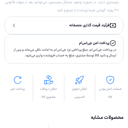
رجیستری دارند. در صورت وجود مشکل رجیستری، می‌توانید بعد از مهلت قانونی
۳۰ روزه، گوشی خریداری‌شده را مرجوع کنید.
فرآیند قیمت گذاری منصفانه
پرداخت امن جی‌اس‌ام
در پرداخت جی‌اس‌ام، مبلغ پرداختى نزد جی‌اس‌ام به امانت باقى مى‌ماند و پس از
ارسال و تاييد كالا توسط مشتری، مبلغ به حساب فروشنده واريز مى‌شود.
ضمانت اصل بودن
امکان تحویل
امکان دریافت
پرداخت امن
کالا
اکسپرس
حضوری کالا
محصولات مشابه