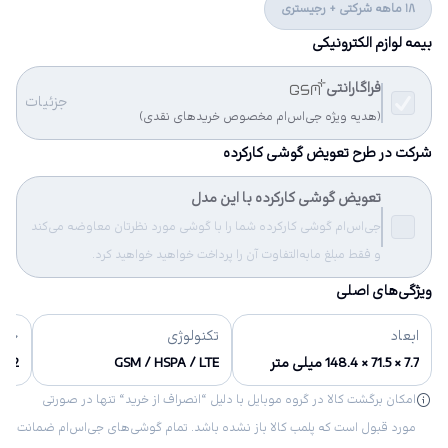
18 ماهه شرکتی + رجیستری
بیمه لوازم الکترونیکی
فراگارانتی
جزئیات
(هدیه ویژه جی‌اس‌ام مخصوص خریدهای نقدی)
شرکت در طرح تعویض گوشی کارکرده
تعویض گوشی کارکرده با این مدل
جی‌اس‌ام گوشی کارکرده شما را با گوشی مورد نظرتان معاوضه می‌کند
و فقط مبلغ مابه‌التفاوت آن را پرداخت خواهید خواهید کرد.
ویژگی‌های اصلی
ابعاد
تکنولوژی
حاف
7.7 × 71.5 × 148.4 میلی متر
GSM / HSPA / LTE
16/۳2 گی
امکان برگشت کالا در گروه موبایل با دلیل “انصراف از خرید“ تنها در صورتی
مورد قبول است که پلمب کالا باز نشده باشد. تمام گوشی‌های جی‌اس‌ام ضمانت