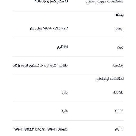
مشخصات دوربین سلفی
:
13 مگاپیکسل، 1080p
بدنه
ابعاد
:
7.7 × 71.5 × 148.4 میلی متر
وزن
:
141 گرم
رنگ‌ها
:
طلایی، نقره ای، خاکستری تیره، رزگلد
امکانات ارتباطی
EDGE
:
دارد
GPRS
:
دارد
Wi-Fi 802.11 b/g/n، Wi-Fi Direct،
:
WiFi