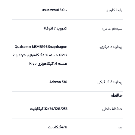
رابط کاربری
:
- asus zenui 3.0
سیستم عامل
:
اندروید 7 (نوقا)
پردازنده مرکزی
:
Qualcomm MSM8996 Snapdragon
821 2 هسته 2.35گیگاهرتزی Kryo و 2
هسته 1.6گیگاهرتزی Kryo
پردازندهٔ گرافیکی
:
Adreno 530
حافظه
حافظهٔ داخلی
:
32/64/128/256 گیگابایت
رم
:
4/8گیگابایت