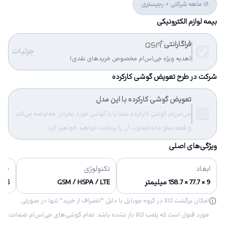
18 ماهه شرکتی + رجیستری
بیمه لوازم الکترونیکی
فراگارانتی
جزئیات
(هدیه ویژه جی‌اس‌ام مخصوص خریدهای نقدی)
شرکت در طرح تعویض گوشی کارکرده
تعویض گوشی کارکرده با این مدل
جی‌اس‌ام گوشی کارکرده شما را با گوشی مورد نظرتان معاوضه می‌کند
و فقط مبلغ مابه‌التفاوت آن را پرداخت خواهید خواهید کرد.
ویژگی‌های اصلی
ابعاد
تکنولوژی
حاف
9 × 77.7 × 158.7 میلیمتر
GSM / HSPA / LTE
8/256
امکان برگشت کالا در گروه موبایل با دلیل “انصراف از خرید“ تنها در صورتی
مورد قبول است که پلمب کالا باز نشده باشد. تمام گوشی‌های جی‌اس‌ام ضمانت