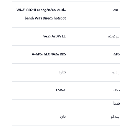
Wi-Fi 802.11 a/b/g/n/ac، dual-
:
WiFi
band، WiFi Direct، hotspot
بلوتوث
:
v4.2، A2DP، LE
A-GPS، GLONASS، BDS
:
GPS
رادیو
:
ندارد
USB-C
:
USB
صدا
بلندگو
:
دارد