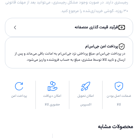
رجیستری دارند. در صورت وجود مشکل رجیستری، می‌توانید بعد از مهلت قانونی
۳۰ روزه، گوشی خریداری‌شده را مرجوع کنید.
فرآیند قیمت گذاری منصفانه
پرداخت امن جی‌اس‌ام
در پرداخت جی‌اس‌ام، مبلغ پرداختى نزد جی‌اس‌ام به امانت باقى مى‌ماند و پس از
ارسال و تاييد كالا توسط مشتری، مبلغ به حساب فروشنده واريز مى‌شود.
ضمانت اصل بودن
امکان تحویل
امکان دریافت
پرداخت امن
کالا
اکسپرس
حضوری کالا
محصولات مشابه