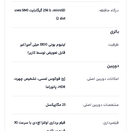
درگاه حافظه
:
microSD، تا 256 گیگابایت (uses SIM
2 slot)
باتری
ظرفیت
:
لیتیوم یونی 3300 میلی آمپر(غیر
قابل تعویض توسط کاربر)
دوربین
امکانات دوربین اصلی
:
ژئ فوکوس لمسی، تشخیص چهره،
HDR، پانوراما
مشخصات دوربین اصلی
:
23 مگاپیکسل
فیلمبرداری
:
فیلم برداری اولترا اچ‌دی با سرعت 30