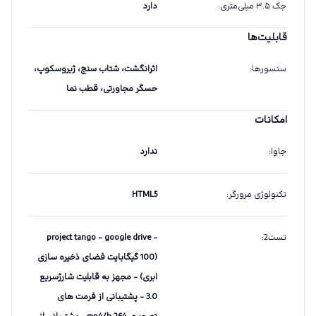
جک ۳.۵ میلی‌متری
:
دارد
قابلیت‌ها
سنسورها
:
اثرانگشت، شتاب سنج، ژیروسکوپ،
حسگر مجاورتی، قطب نما
امکانات
جاوا
:
ندارد
تکنولوژی مرورگر
:
HTML5
تست2
:
- project tango - google drive
(100 گیگابایت فضای ذخیره سازی
ابری) - مجهز به قابلیت شارژسریع
3.0 - پشتیبانی از فرمت های