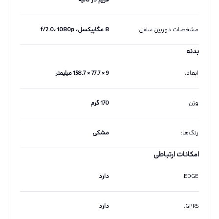
فریم در ثانیه
مشخصات دوربین سلفی
:
8 مگاپیکسل، f/2.0، 1080p
بدنه
ابعاد
:
9 × 77.7 × 158.7 میلیمتر
وزن
:
170 گرم
رنگ‌ها
:
مشکی
امکانات ارتباطی
EDGE
:
دارد
GPRS
:
دارد