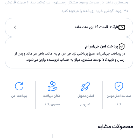
رجیستری دارند. در صورت وجود مشکل رجیستری، می‌توانید بعد از مهلت قانونی
۳۰ روزه، گوشی خریداری‌شده را مرجوع کنید.
فرآیند قیمت گذاری منصفانه
پرداخت امن جی‌اس‌ام
در پرداخت جی‌اس‌ام، مبلغ پرداختى نزد جی‌اس‌ام به امانت باقى مى‌ماند و پس از
ارسال و تاييد كالا توسط مشتری، مبلغ به حساب فروشنده واريز مى‌شود.
ضمانت اصل بودن
امکان تحویل
امکان دریافت
پرداخت امن
کالا
اکسپرس
حضوری کالا
محصولات مشابه