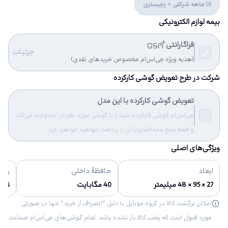
18 ماهه شرکتی + رجیستری
بیمه لوازم الکترونیکی
فراگارانتی
جزئیات
(هدیه ویژه جی‌اس‌ام مخصوص خریدهای نقدی)
شرکت در طرح تعویض گوشی کارکرده
تعویض گوشی کارکرده با این مدل
جی‌اس‌ام گوشی کارکرده شما را با گوشی مورد نظرتان معاوضه می‌کند
و فقط مبلغ مابه‌التفاوت آن را پرداخت خواهید خواهید کرد.
ویژگی‌های اصلی
ابعاد
حافظهٔ داخلی
رنگ‌
27 × 95 × 48 میلیمتر
40 مگابایت
تیتان
امکان برگشت کالا در گروه موبایل با دلیل “انصراف از خرید“ تنها در صورتی
مورد قبول است که پلمب کالا باز نشده باشد. تمام گوشی‌های جی‌اس‌ام ضمانت