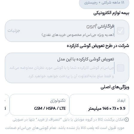
18 ماهه شرکتی + رجیستری
بیمه لوازم الکترونیکی
فراگارانتی
جزئیات
(هدیه ویژه جی‌اس‌ام مخصوص خریدهای نقدی)
شرکت در طرح تعویض گوشی کارکرده
تعویض گوشی کارکرده با این مدل
جی‌اس‌ام گوشی کارکرده شما را با گوشی مورد نظرتان معاوضه می‌کند
و فقط مبلغ مابه‌التفاوت آن را پرداخت خواهید خواهید کرد.
ویژگی‌های اصلی
ابعاد
تکنولوژی
حاف
9.9 × 73 × 146 میلیمتر
GSM / HSPA / LTE
16 گیگابایت
امکان برگشت کالا در گروه موبایل با دلیل “انصراف از خرید“ تنها در صورتی
مورد قبول است که پلمب کالا باز نشده باشد. تمام گوشی‌های جی‌اس‌ام ضمانت