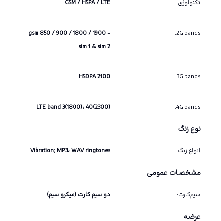
تکنولوژی
:
GSM / HSPA / LTE
gsm 850 / 900 / 1800 / 1900 -
:
2G bands
sim 1 & sim 2
HSDPA 2100
:
3G bands
LTE band 3(1800)، 40(2300)
:
4G bands
نوع زنگ
انواع زنگ
:
Vibration; MP3، WAV ringtones
مشخصات عمومی
سیم‌کارت
:
دو سیم کارت (میکرو سیم)
عرضه