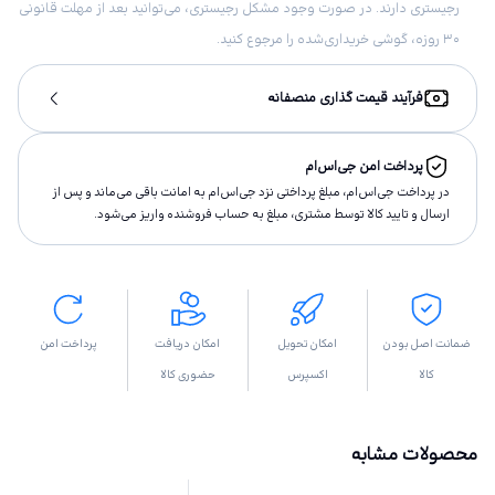
رجیستری دارند. در صورت وجود مشکل رجیستری، می‌توانید بعد از مهلت قانونی
۳۰ روزه، گوشی خریداری‌شده را مرجوع کنید.
فرآیند قیمت گذاری منصفانه
پرداخت امن جی‌اس‌ام
در پرداخت جی‌اس‌ام، مبلغ پرداختى نزد جی‌اس‌ام به امانت باقى مى‌ماند و پس از
ارسال و تاييد كالا توسط مشتری، مبلغ به حساب فروشنده واريز مى‌شود.
ضمانت اصل بودن
امکان تحویل
امکان دریافت
پرداخت امن
کالا
اکسپرس
حضوری کالا
محصولات مشابه