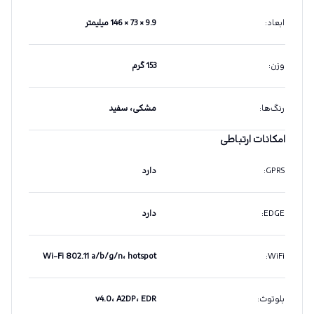
ابعاد
:
9.9 × 73 × 146 میلیمتر
وزن
:
153 گرم
رنگ‌ها
:
مشکی، سفید
امکانات ارتباطی
GPRS
:
دارد
EDGE
:
دارد
Wi-Fi 802.11 a/b/g/n، hotspot
:
WiFi
بلوتوث
:
v4.0، A2DP، EDR