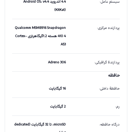
سیستم عامل
:
4.4 اندروید Android OS، v4.4
(KitKat)
پردازنده مرکزی
:
Qualcomm MSM8916 Snapdragon
410 4 هسته 1.2گیگاهرتزی Cortex-
A53
پردازندهٔ گرافیکی
:
Adreno 306
حافظه
حافظهٔ داخلی
:
16 گیگابایت
رم
:
2 گیگابایت
درگاه حافظه
:
microSD، تا 32 گیگابایت (dedicated