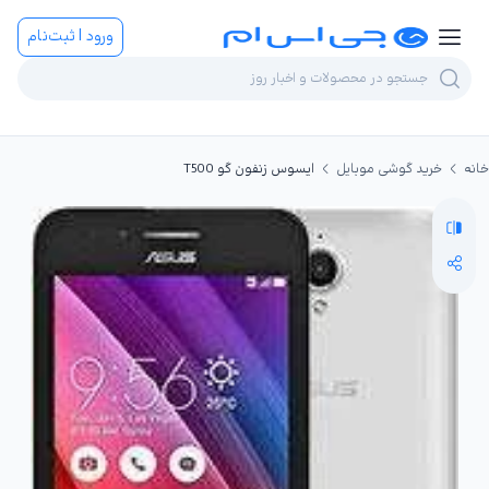
ورود | ثبت‌نام
خانه
خرید گوشی موبایل
ایسوس زنفون گو T500