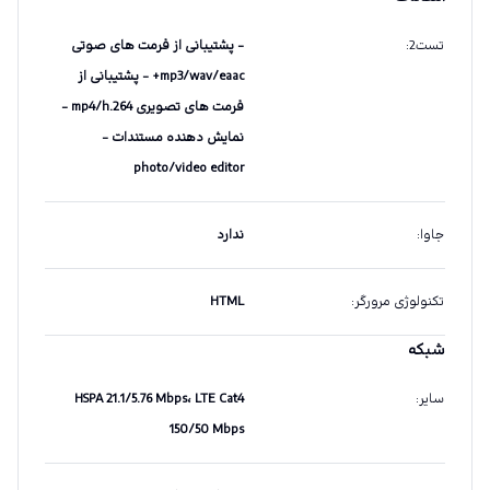
تست2
:
- پشتیبانی از فرمت های صوتی
mp3/wav/eaac+ - پشتیبانی از
فرمت های تصویری mp4/h.264 -
نمایش دهنده مستندات -
photo/video editor
جاوا
:
ندارد
تکنولوژی مرورگر
:
HTML
شبکه
سایر
:
HSPA 21.1/5.76 Mbps، LTE Cat4
150/50 Mbps