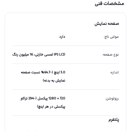
مشخصات فنی
صفحه نمایش
مولتی تاچ
:
دارد
نوع صفحه
:
IPS LCD لمسی خازنی، 16 میلیون رنگ
اندازه
:
5.0 اینچ (~64.7% نسبت صفحه
نمایش به بدنه)
رزولوشن
:
720 × 1280 پیکسل (~294 تراکم
پیکسلی در هر اینچ)
پلتفرم