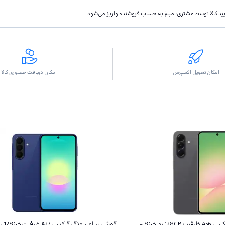
تاييد كالا توسط مشتری، مبلغ به حساب فروشنده واريز مى‌شود.
امکان تحویل اکسپرس
امکان دریافت حضوری کالا
گوشی سامسونگ گلکسی A56 ظرفیت 128GB رم 8GB -