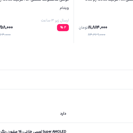
ویتنام
ارسال زیر ۳ ساعت
258,000
81,884,000
تومان
2
%
64,000
84,269,000
دارد
Super AMOLED لمسی خازنی، 16 میلیون رنگ