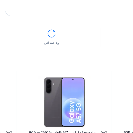
پرداخت امن
گوشی سامسونگ گلکسی A27 ظرفیت 128GB رم 6GB -
گوشی سامسونگ گلکسی A57 ظرفیت 256GB رم 8GB -