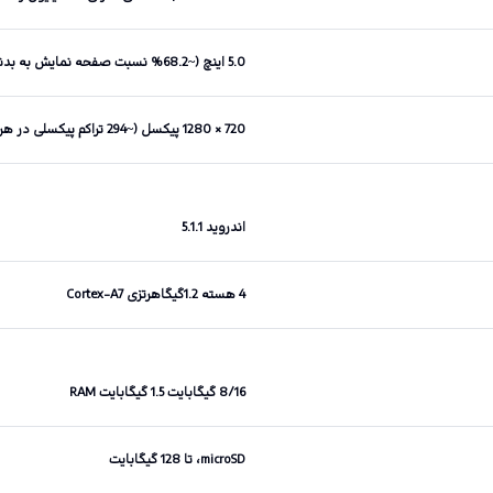
5.0 اینچ (~68.2% نسبت صفحه نمایش به بدنه)
720 × 1280 پیکسل (~294 تراکم پیکسلی در هر اینچ)
اندروید 5.1.1
4 هسته 1.2گیگاهرتزی Cortex-A7
8/16 گیگابایت 1.5 گیگابایت RAM
microSD، تا 128 گیگابایت