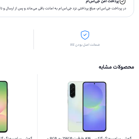
پرداخت امن جی‌اس‌ام
در پرداخت جی‌اس‌ام، مبلغ پرداختى نزد جی‌اس‌ام به امانت باقى مى‌ماند و پس از ارسال و 
ضمانت اصل بودن کالا
محصولات مشابه
گوشی سامسونگ گلکسی A36 ظرفیت 256GB رم 8GB -