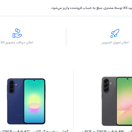
تاييد كالا توسط مشتری، مبلغ به حساب فروشنده واريز مى‌شود.
امکان تحویل اکسپرس
امکان دریافت حضوری کالا
گوشی سامسونگ گلکسی A56 ظرفیت 128GB رم 8GB -