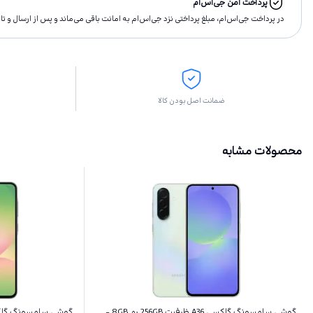
پرداخت امن جی‌اس‌ام
در پرداخت جی‌اس‌ام، مبلغ پرداختى نزد جی‌اس‌ام به امانت باقى مى‌ماند و پس از ارسال و 
ضمانت اصل بودن کالا
محصولات مشابه
گوشی سامسونگ گلکسی A36 ظرفیت 256GB رم 8GB -