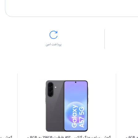
پرداخت امن
گوشی سامسونگ گلکسی A27 ظرفیت 128GB رم 6GB -
گوشی سامسونگ گلکسی A57 ظرفیت 256GB رم 8GB -