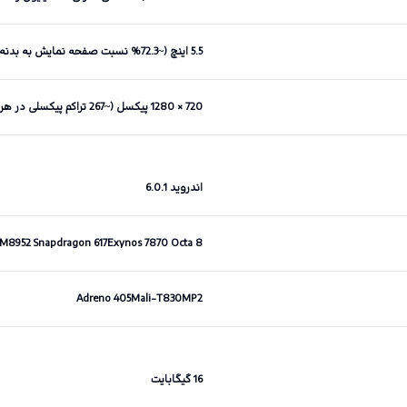
5.5 اینچ (~72.3% نسبت صفحه نمایش به بدنه)
720 × 1280 پیکسل (~267 تراکم پیکسلی در هر اینچ)
اندروید 6.0.1
Qualcomm MSM8952 Snapdragon 617Exynos 7870 Octa 8 هسته 1.6گ
Adreno 405Mali-T830MP2
16 گیگابایت