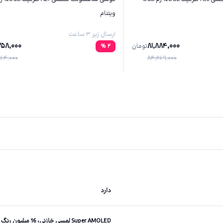
ویتنام
ارسال زیر ۳ ساعت
258,000
81,884,000
تومان
2
%
64,000
84,269,000
دارد
Super AMOLED لمسی خازنی، 16 میلیون رنگ