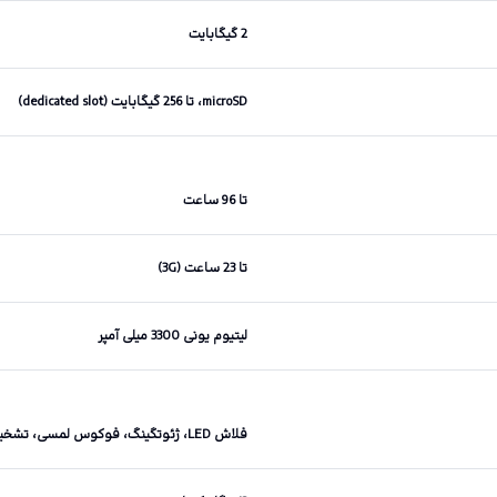
2 گیگابایت
microSD، تا 256 گیگابایت (dedicated slot)
تا 96 ساعت
تا 23 ساعت (3G)
لیتیوم یونی 3300 میلی آمپر
فلاش LED، ژئوتگینگ، فوکوس لمسی، تشخیص چهره، پانوراما، HDR