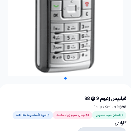
فیلیپس زنیوم 9 @ 98
Philips Xenium 9@98
امکان خرید حضوری
ارسال سریع زیر 3 ساعت
خرید اقساطی با GSMPay
گارانتی