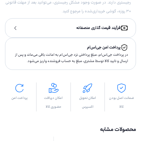
رجیستری دارند. در صورت وجود مشکل رجیستری، می‌توانید بعد از مهلت قانونی
۳۰ روزه، گوشی خریداری‌شده را مرجوع کنید.
فرآیند قیمت گذاری منصفانه
پرداخت امن جی‌اس‌ام
در پرداخت جی‌اس‌ام، مبلغ پرداختى نزد جی‌اس‌ام به امانت باقى مى‌ماند و پس از
ارسال و تاييد كالا توسط مشتری، مبلغ به حساب فروشنده واريز مى‌شود.
ضمانت اصل بودن
امکان تحویل
امکان دریافت
پرداخت امن
کالا
اکسپرس
حضوری کالا
محصولات مشابه