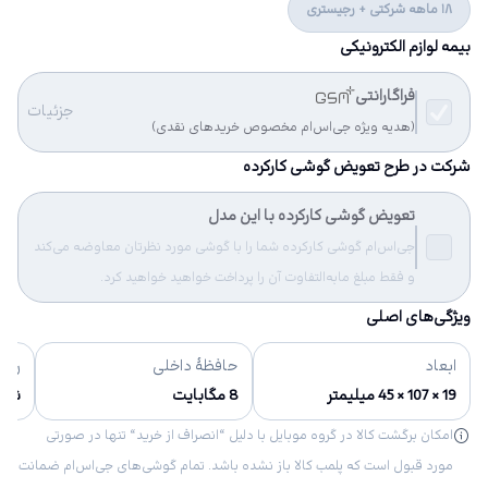
18 ماهه شرکتی + رجیستری
بیمه لوازم الکترونیکی
فراگارانتی
جزئیات
(هدیه ویژه جی‌اس‌ام مخصوص خریدهای نقدی)
شرکت در طرح تعویض گوشی کارکرده
تعویض گوشی کارکرده با این مدل
جی‌اس‌ام گوشی کارکرده شما را با گوشی مورد نظرتان معاوضه می‌کند
و فقط مبلغ مابه‌التفاوت آن را پرداخت خواهید خواهید کرد.
ویژگی‌های اصلی
ابعاد
حافظهٔ داخلی
رنگ‌
19 × 107 × 45 میلیمتر
8 مگابایت
نقره
امکان برگشت کالا در گروه موبایل با دلیل “انصراف از خرید“ تنها در صورتی
مورد قبول است که پلمب کالا باز نشده باشد. تمام گوشی‌های جی‌اس‌ام ضمانت