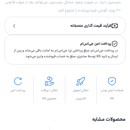
رجیستری دارند. در صورت وجود مشکل رجیستری، می‌توانید بعد از مهلت قانونی
۳۰ روزه، گوشی خریداری‌شده را مرجوع کنید.
فرآیند قیمت گذاری منصفانه
پرداخت امن جی‌اس‌ام
در پرداخت جی‌اس‌ام، مبلغ پرداختى نزد جی‌اس‌ام به امانت باقى مى‌ماند و پس از
ارسال و تاييد كالا توسط مشتری، مبلغ به حساب فروشنده واريز مى‌شود.
ضمانت اصل بودن
امکان تحویل
امکان دریافت
پرداخت امن
کالا
اکسپرس
حضوری کالا
محصولات مشابه