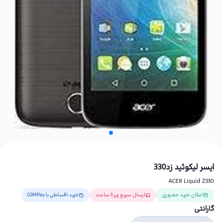
ایسر لیکوئید زد330
ACER Liquid Z330
امکان خرید حضوری
ارسال سریع زیر 3 ساعت
خرید اقساطی با GSMPay
گارانتی