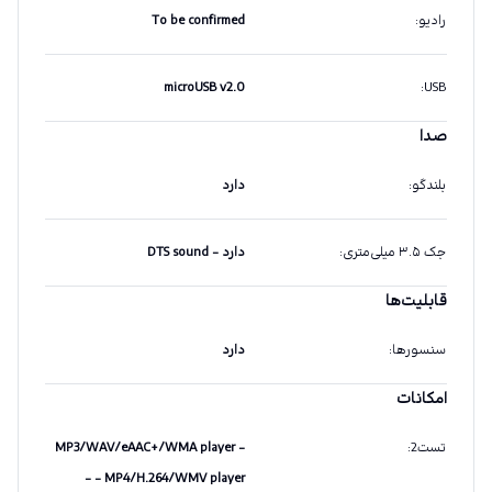
رادیو
:
To be confirmed
microUSB v2.0
:
USB
صدا
بلندگو
:
دارد
جک ۳.۵ میلی‌متری
:
دارد - DTS sound
قابلیت‌ها
سنسورها
:
دارد
امکانات
تست2
:
- MP3/WAV/eAAC+/WMA player
- MP4/H.264/WMV player -