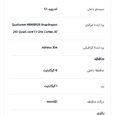
سیستم عامل
:
اندروید 5.1
پردازنده مرکزی
:
Qualcomm MSM8909 Snapdragon
210 Quad-core 1.1 GHz Cortex-A7
پردازندهٔ گرافیکی
:
Adreno 304
حافظه
حافظهٔ داخلی
:
8 گیگابایت
رم
:
1 گیگابایت
درگاه حافظه
:
microSD
باتری