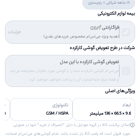
18 ماهه شرکتی + رجیستری
بیمه لوازم الکترونیکی
فراگارانتی
جزئیات
(هدیه ویژه جی‌اس‌ام مخصوص خریدهای نقدی)
شرکت در طرح تعویض گوشی کارکرده
تعویض گوشی کارکرده با این مدل
جی‌اس‌ام گوشی کارکرده شما را با گوشی مورد نظرتان معاوضه می‌کند
و فقط مبلغ مابه‌التفاوت آن را پرداخت خواهید خواهید کرد.
ویژگی‌های اصلی
ابعاد
تکنولوژی
حاف
9.6 × 66.5 × 136 میلیمتر
GSM / HSPA
8 گیگابایت
امکان برگشت کالا در گروه موبایل با دلیل “انصراف از خرید“ تنها در صورتی
مورد قبول است که پلمب کالا باز نشده باشد. تمام گوشی‌های جی‌اس‌ام ضمانت