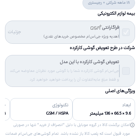
18 ماهه شرکتی + رجیستری
بیمه لوازم الکترونیکی
فراگارانتی
جزئیات
(هدیه ویژه جی‌اس‌ام مخصوص خریدهای نقدی)
شرکت در طرح تعویض گوشی کارکرده
تعویض گوشی کارکرده با این مدل
جی‌اس‌ام گوشی کارکرده شما را با گوشی مورد نظرتان معاوضه می‌کند
و فقط مبلغ مابه‌التفاوت آن را پرداخت خواهید خواهید کرد.
ویژگی‌های اصلی
ابعاد
تکنولوژی
حاف
9.6 × 66.5 × 136 میلیمتر
GSM / HSPA
8 گیگابایت
امکان برگشت کالا در گروه موبایل با دلیل “انصراف از خرید“ تنها در صورتی
مورد قبول است که پلمب کالا باز نشده باشد. تمام گوشی‌های جی‌اس‌ام ضمانت