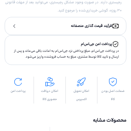
رجیستری دارند. در صورت وجود مشکل رجیستری، می‌توانید بعد از مهلت قانونی
۳۰ روزه، گوشی خریداری‌شده را مرجوع کنید.
فرآیند قیمت گذاری منصفانه
پرداخت امن جی‌اس‌ام
در پرداخت جی‌اس‌ام، مبلغ پرداختى نزد جی‌اس‌ام به امانت باقى مى‌ماند و پس از
ارسال و تاييد كالا توسط مشتری، مبلغ به حساب فروشنده واريز مى‌شود.
ضمانت اصل بودن
امکان تحویل
امکان دریافت
پرداخت امن
کالا
اکسپرس
حضوری کالا
محصولات مشابه