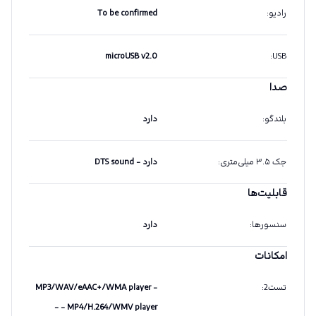
رادیو
:
To be confirmed
microUSB v2.0
:
USB
صدا
بلندگو
:
دارد
جک ۳.۵ میلی‌متری
:
دارد - DTS sound
قابلیت‌ها
سنسورها
:
دارد
امکانات
تست2
:
- MP3/WAV/eAAC+/WMA player
- MP4/H.264/WMV player -