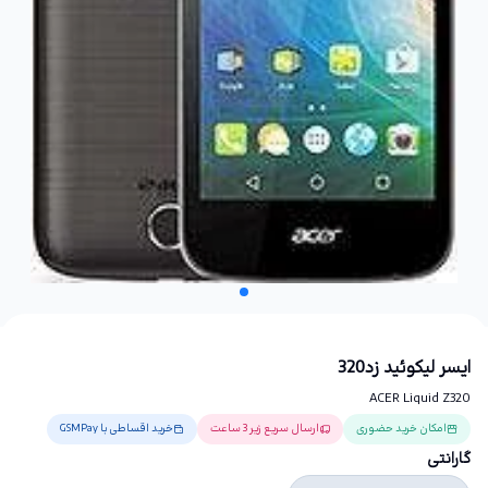
ایسر لیکوئید زد320
ACER Liquid Z320
امکان خرید حضوری
ارسال سریع زیر 3 ساعت
خرید اقساطی با GSMPay
گارانتی