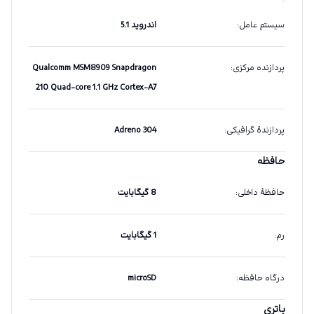
سیستم عامل
:
اندروید 5.1
پردازنده مرکزی
:
Qualcomm MSM8909 Snapdragon
210 Quad-core 1.1 GHz Cortex-A7
پردازندهٔ گرافیکی
:
Adreno 304
حافظه
حافظهٔ داخلی
:
8 گیگابایت
رم
:
1 گیگابایت
درگاه حافظه
:
microSD
باتری