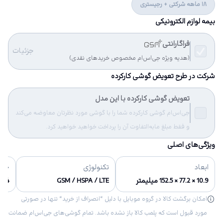
18 ماهه شرکتی + رجیستری
بیمه لوازم الکترونیکی
فراگارانتی
جزئیات
(هدیه ویژه جی‌اس‌ام مخصوص خریدهای نقدی)
شرکت در طرح تعویض گوشی کارکرده
تعویض گوشی کارکرده با این مدل
جی‌اس‌ام گوشی کارکرده شما را با گوشی مورد نظرتان معاوضه می‌کند
و فقط مبلغ مابه‌التفاوت آن را پرداخت خواهید خواهید کرد.
ویژگی‌های اصلی
ابعاد
تکنولوژی
حاف
10.9 × 77.2 × 152.5 میلیمتر
GSM / HSPA / LTE
/32/64
امکان برگشت کالا در گروه موبایل با دلیل “انصراف از خرید“ تنها در صورتی
مورد قبول است که پلمب کالا باز نشده باشد. تمام گوشی‌های جی‌اس‌ام ضمانت