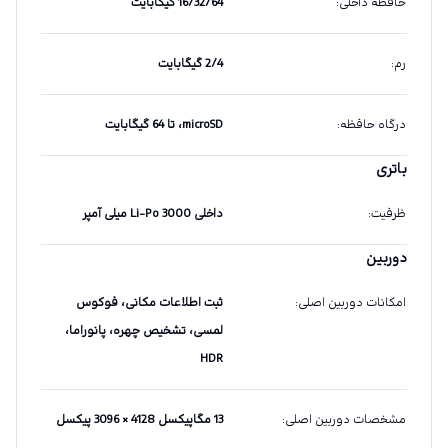
حافظهٔ داخلی
:
16/32/64 گیگابایت
رم
:
2/4 گیگابایت
درگاه حافظه
:
microSD، تا 64 گیگابایت
باتری
ظرفیت
:
داخلی Li-Po 3000 میلی آمپر
دوربین
امکانات دوربین اصلی
:
ثبت اطلاعات مکانی، فوکوس
لمسی، تشخیص چهره، پانوراما،
HDR
مشخصات دوربین اصلی
:
13 مگاپیکسل 4128 × 3096 پیکسل