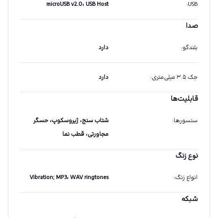
microUSB v2.0، USB Host
:
USB
صدا
بلندگو
:
دارد
جک ۳.۵ میلی‌متری
:
دارد
قابلیت‌ها
سنسورها
:
شتاب سنج، ژیروسکوپ، حسگر
مجاورتی، قطب نما
نوع زنگ
انواع زنگ
:
Vibration; MP3، WAV ringtones
شبکه