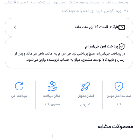
رجیستری دارند. در صورت وجود مشکل رجیستری، می‌توانید بعد از مهلت قانونی
۳۰ روزه، گوشی خریداری‌شده را مرجوع کنید.
فرآیند قیمت گذاری منصفانه
پرداخت امن جی‌اس‌ام
در پرداخت جی‌اس‌ام، مبلغ پرداختى نزد جی‌اس‌ام به امانت باقى مى‌ماند و پس از
ارسال و تاييد كالا توسط مشتری، مبلغ به حساب فروشنده واريز مى‌شود.
ضمانت اصل بودن
امکان تحویل
امکان دریافت
پرداخت امن
کالا
اکسپرس
حضوری کالا
محصولات مشابه