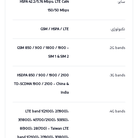
سایر
:
HSPA 42.2/5.76 Mbps، LTE Cat4
150/50 Mbps
تکنولوژی
:
GSM / HSPA / LTE
GSM 850 / 900 / 1800 / 1900 -
:
2G bands
SIM 1 & SIM 2
HSDPA 850 / 900 / 1900 / 2100
:
3G bands
TD-SCDMA 1900 / 2100 - China &
India
LTE band 1(2100)، 2(1900)،
:
4G bands
3(1800)، 4(1700/2100)، 5(850)،
8(900)، 28(700) - Taiwan LTE
band 1(2100)، 2(1900)، 3(1800)،