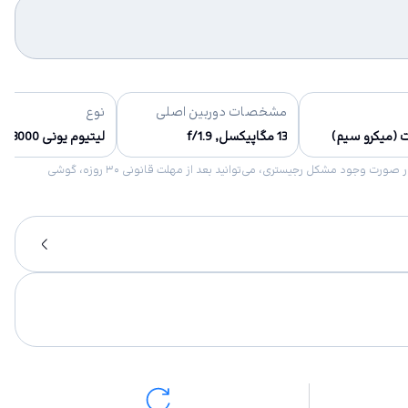
مشخصات دوربین اصلی
نوع
 (میکرو سیم)
13 مگاپیکسل, f/1.9
لیتیوم یونی 3000 میلی آمپر
امکان برگشت کالا در گروه موبایل با دلیل “انصراف از خرید“ تنها در صورتی مورد قبول است که پلمب کالا باز نشده باشد. تمام گوشی‌های جی‌اس‌ام ضمانت رجیستری دارند. در صورت وجود مشکل رجیستری، می‌توانید بعد از مهلت قانونی ۳۰ روزه، گوشی