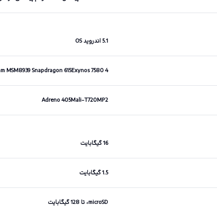
5.1 اندروید OS
Qualcomm MSM8939 Snapdragon 615Exynos 7580 4 هسته 1.4گیگاهرتزی Cortex-A53 و 4 هسته 1 گیگ
Adreno 405Mali-T720MP2
16 گیگابایت
1.5 گیگابایت
microSD، تا 128 گیگابایت