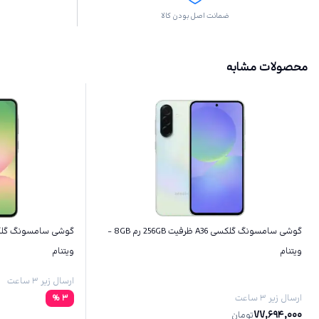
ضمانت اصل بودن کالا
محصولات مشابه
گوشی سامسونگ گلکسی A36 ظرفیت 256GB رم 8GB -
ویتنام
ویتنام
ارسال زیر ۳ ساعت
ارسال زیر ۳ ساعت
3
%
77,694,000
تومان