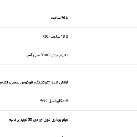
تا 76 ساعت
تا 18 ساعت (3G)
لیتیوم یونی 3000 میلی آمپر
فلاش LED، ژئوتکینگ، فوکوس لمسی، تشخیص چهره، پانوراما
13 مگاپیکسل f/1.9
فیلم برداری فول اچ دی 30 فریم بر ثانیه