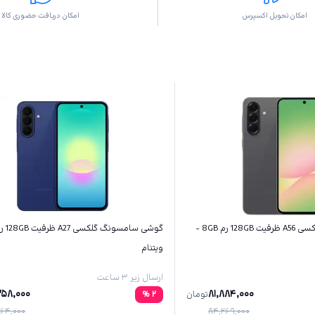
امکان تحویل اکسپرس
امکان دریافت حضوری کالا
گوشی سامسونگ گلکسی A56 ظرفیت 128GB رم 8GB -
ویتنام
ارسال زیر ۳ ساعت
258,000
81,884,000
تومان
2
%
64,000
84,269,000