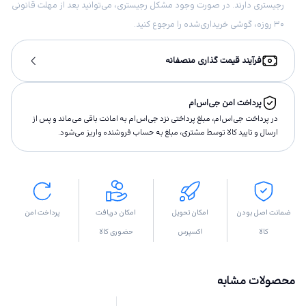
رجیستری دارند. در صورت وجود مشکل رجیستری، می‌توانید بعد از مهلت قانونی
۳۰ روزه، گوشی خریداری‌شده را مرجوع کنید.
فرآیند قیمت گذاری منصفانه
پرداخت امن جی‌اس‌ام
در پرداخت جی‌اس‌ام، مبلغ پرداختى نزد جی‌اس‌ام به امانت باقى مى‌ماند و پس از
ارسال و تاييد كالا توسط مشتری، مبلغ به حساب فروشنده واريز مى‌شود.
ضمانت اصل بودن
امکان تحویل
امکان دریافت
پرداخت امن
کالا
اکسپرس
حضوری کالا
محصولات مشابه