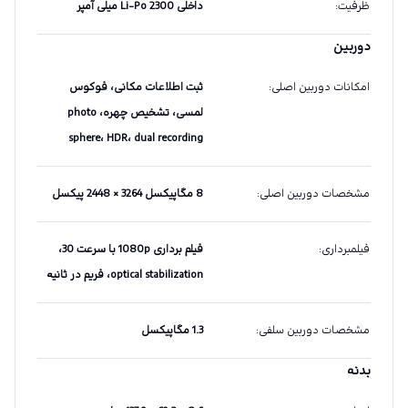
ظرفیت
:
داخلی Li-Po 2300 میلی آمپر
دوربین
امکانات دوربین اصلی
:
ثبت اطلاعات مکانی، فوکوس
لمسی، تشخیص چهره، photo
sphere، HDR، dual recording
مشخصات دوربین اصلی
:
8 مگاپیکسل 3264 × 2448 پیکسل
فیلمبرداری
:
فیلم برداری 1080p با سرعت 30،
optical stabilization، فریم در ثانیه
مشخصات دوربین سلفی
:
1.3 مگاپیکسل
بدنه