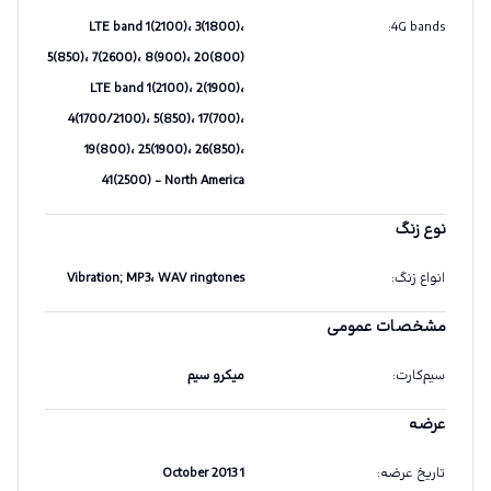
LTE band 1(2100)، 3(1800)،
:
4G bands
5(850)، 7(2600)، 8(900)، 20(800)
LTE band 1(2100)، 2(1900)،
4(1700/2100)، 5(850)، 17(700)،
19(800)، 25(1900)، 26(850)،
41(2500) - North America
نوع زنگ
انواع زنگ
:
Vibration; MP3، WAV ringtones
مشخصات عمومی
سیم‌کارت
:
میکرو سیم
عرضه
تاریخ عرضه
:
1 October 2013