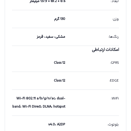
ابعاد
:
8.6 × 69.2 × 137.9 میلیمتر
وزن
:
130 گرم
رنگ‌ها
:
مشکی، سفید، قرمز
امکانات ارتباطی
Class 12
:
GPRS
Class 12
:
EDGE
Wi-Fi 802.11 a/b/g/n/ac، dual-
:
WiFi
band، Wi-Fi Direct، DLNA، hotspot
بلوتوث
:
v4.0، A2DP