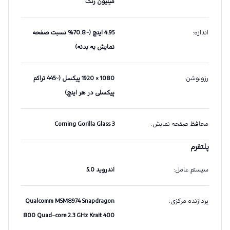
میلیون رنگ
اندازه
:
4.95 اینچ (~70.8% نسبت صفحه
نمایش به بدنه)
رزولوشن
:
1080 × 1920 پیکسل (~445 تراکم
پیکسلی در هر اینچ)
محافظ صفحه نمایش
:
Corning Gorilla Glass 3
پلتفرم
سیستم عامل
:
اندروید 5.0
پردازنده مرکزی
:
Qualcomm MSM8974 Snapdragon
800 Quad-core 2.3 GHz Krait 400