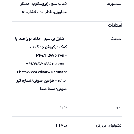
سنسورها
:
شتاب سنج، ژیروسکوپ، حسگر
مجاورتی، قطب نما، فشارسنج
امکانات
تست2
:
- شارژر بی سیم - حذف نویز صدا با
کمک میکروفن جداگانه -
MP4/H.264 player -
MP3/WAV/eAAC+ player -
Photo/video editor - Document
editor - فرامین صوتی/شماره گیر
صوتی/ضبط صدا
جاوا
:
ندارد
تکنولوژی مرورگر
:
HTML5