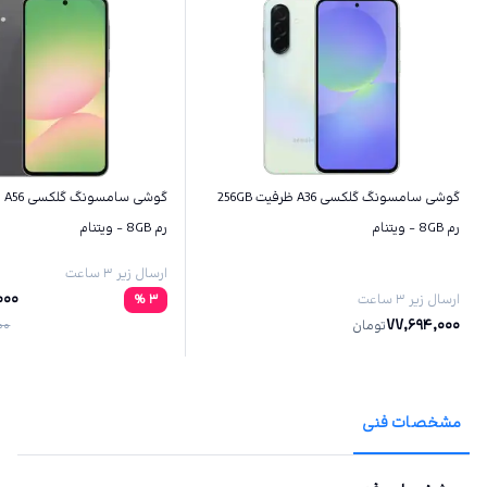
گوشی سامسونگ گلکسی A36 ظرفیت 256GB
رم 8GB - ویتنام
رم 8GB - ویتنام
ارسال زیر ۳ ساعت
000
ارسال زیر ۳ ساعت
3
%
77,694,000
تومان
00
مشخصات فنی