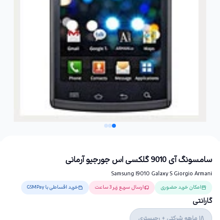
سامسونگ آی 9010 گلکسی اس جورجیو آرمانی
Samsung I9010 Galaxy S Giorgio Armani
امکان خرید حضوری
ارسال سریع زیر 3 ساعت
خرید اقساطی با GSMPay
گارانتی
18 ماهه شرکتی + رجیستری