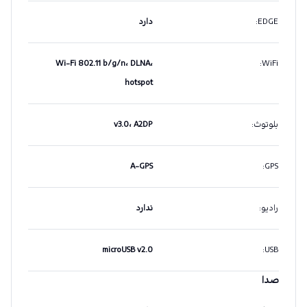
EDGE
:
دارد
Wi-Fi 802.11 b/g/n، DLNA،
:
WiFi
hotspot
بلوتوث
:
v3.0، A2DP
A-GPS
:
GPS
رادیو
:
ندارد
microUSB v2.0
:
USB
صدا