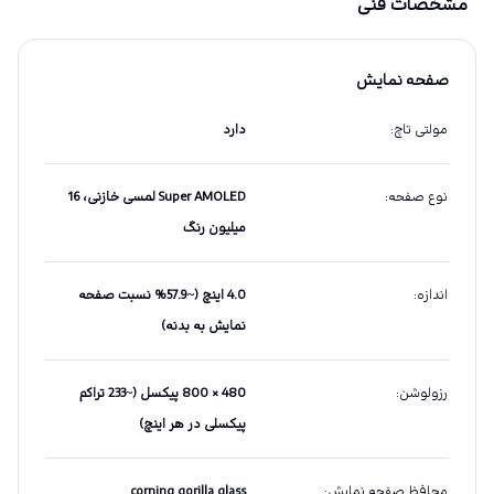
مشخصات فنی
صفحه نمایش
مولتی تاچ
:
دارد
نوع صفحه
:
Super AMOLED لمسی خازنی، 16
میلیون رنگ
اندازه
:
4.0 اینچ (~57.9% نسبت صفحه
نمایش به بدنه)
رزولوشن
:
480 × 800 پیکسل (~233 تراکم
پیکسلی در هر اینچ)
محافظ صفحه نمایش
:
corning gorilla glass