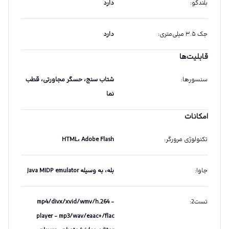
بلندگو
:
دارد
جک ۳.۵ میلی‌متری
:
دارد
قابلیت‌ها
سنسورها
:
شتاب سنج، حسگر مجاورتی، قطب
نما
امکانات
تکنولوژی مرورگر
:
HTML، Adobe Flash
جاوا
:
بله، به وسیله Java MIDP emulator
تست2
:
- mp4/divx/xvid/wmv/h.264
player - mp3/wav/eaac+/flac