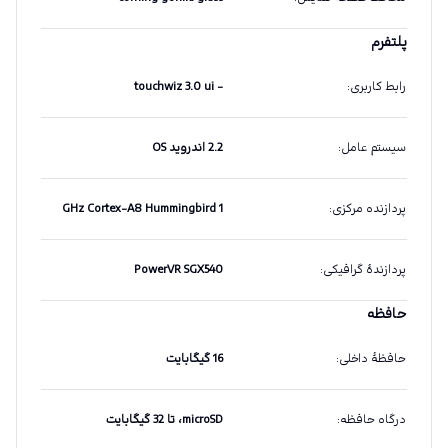
پلتفرم
رابط کاربری
:
- touchwiz 3.0 ui
سیستم عامل
:
2.2 اندروید OS
پردازنده مرکزی
:
1 GHz Cortex-A8 Hummingbird
پردازندهٔ گرافیکی
:
PowerVR SGX540
حافظه
حافظهٔ داخلی
:
16 گیگابایت
درگاه حافظه
:
microSD، تا 32 گیگابایت