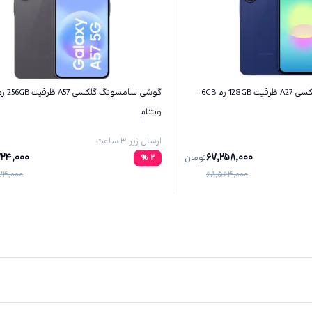
گوشی سامسونگ گلکسی A27 ظرفیت 128GB رم 6GB -
ویتنام
ارسال زیر ۳ ساعت
724,000
67,258,000
تومان
2
%
874,000
68,564,000