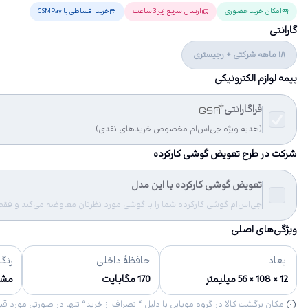
امکان خرید حضوری
ارسال سریع زیر 3 ساعت
خرید اقساطی با GSMPay
گارانتی
18 ماهه شرکتی + رجیستری
بیمه لوازم الکترونیکی
فراگارانتی
(هدیه ویژه جی‌اس‌ام مخصوص خریدهای نقدی)
شرکت در طرح تعویض گوشی کارکرده
تعویض گوشی کارکرده با این مدل
جی‌اس‌ام گوشی کارکرده شما را با گوشی مورد نظرتان معاوضه می‌کند و فقط مب
ویژگی‌های اصلی
ابعاد
حافظهٔ داخلی
رنگ‌
12 × 108 × 56 میلیمتر
170 مگابایت
مش