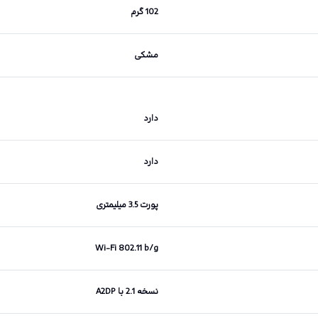
102 گرم
مشکی
دارد
دارد
پورت 3.5 میلیمتری
Wi-Fi 802.11 b/g
نسخه 2.1 با A2DP