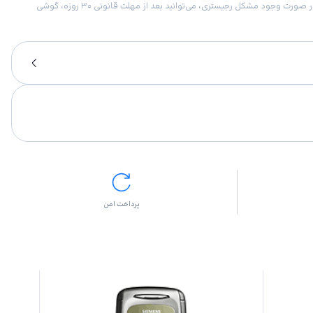
امکان برگشت کالا در گروه موبایل با دلیل “انصراف از خرید“ تنها در صورتی مورد قبول است که پلمب کالا باز نشده باشد. تمام گوشی‌های جی‌اس‌ام ضمانت رجیستری دارند. در صورت وجود مشکل رجیستری، می‌توانید بعد از مهلت قانونی ۳۰ روزه، گوشی
پرداخت امن