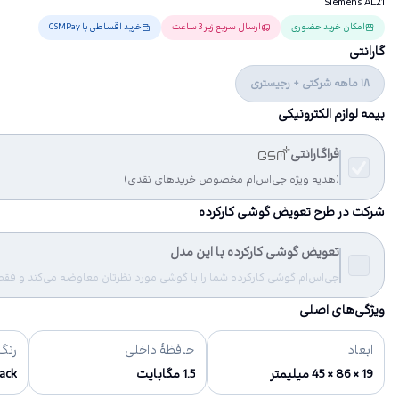
Siemens AL21
امکان خرید حضوری
ارسال سریع زیر 3 ساعت
خرید اقساطی با GSMPay
گارانتی
18 ماهه شرکتی + رجیستری
بیمه لوازم الکترونیکی
فراگارانتی
(هدیه ویژه جی‌اس‌ام مخصوص خریدهای نقدی)
شرکت در طرح تعویض گوشی کارکرده
تعویض گوشی کارکرده با این مدل
جی‌اس‌ام گوشی کارکرده شما را با گوشی مورد نظرتان معاوضه می‌کند و فقط مب
ویژگی‌های اصلی
ابعاد
حافظهٔ داخلی
رنگ‌
19 × 86 × 45 میلیمتر
1.5 مگابایت
lack