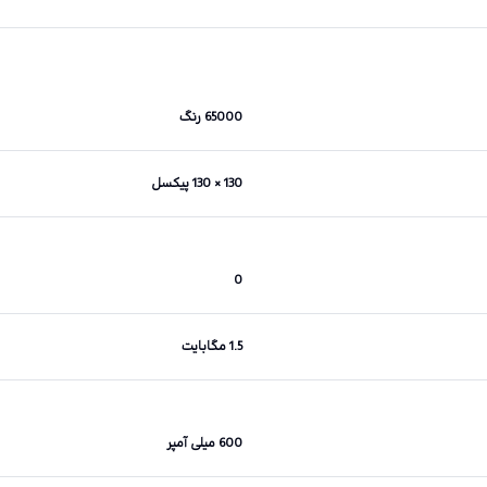
65000 رنگ
130 × 130 پیکسل
0
1.5 مگابایت
600 میلی آمپر