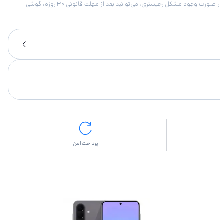
امکان برگشت کالا در گروه موبایل با دلیل “انصراف از خرید“ تنها در صورتی مورد قبول است که پلمب کالا باز نشده باشد. تمام گوشی‌های جی‌اس‌ام ضمانت رجیستری دارند. در صورت وجود مشکل رجیستری، می‌توانید بعد از مهلت قانونی ۳۰ روزه، گوشی
پرداخت امن