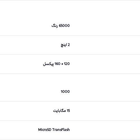
65000 رنگ
2 اینچ
120 × 160 پیکسل
1000
15 مگابایت
MicroSD TransFlash