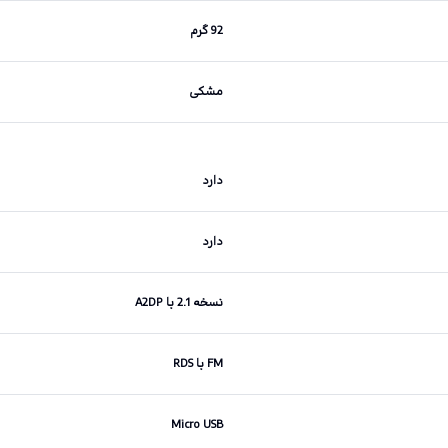
92 گرم
مشکی
دارد
دارد
نسخه 2.1 با A2DP
FM با RDS
Micro USB