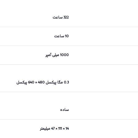
322 ساعت
10 ساعت
1000 میلی آمپر
0.3 مگا پیکسل 480 × 640 پیکسل
ساده
14 × 111 × 47 میلیمتر