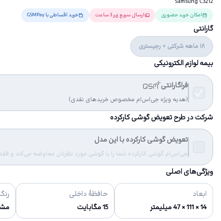
Samsung C3212
امکان خرید حضوری
ارسال سریع زیر 3 ساعت
خرید اقساطی با GSMPay
گارانتی
18 ماهه شرکتی + رجیستری
بیمه لوازم الکترونیکی
فراگارانتی
(هدیه ویژه جی‌اس‌ام مخصوص خریدهای نقدی)
شرکت در طرح تعویض گوشی کارکرده
تعویض گوشی کارکرده با این مدل
جی‌اس‌ام گوشی کارکرده شما را با گوشی مورد نظرتان معاوضه می‌کند و فقط مب
ویژگی‌های اصلی
ابعاد
حافظهٔ داخلی
رنگ‌
14 × 111 × 47 میلیمتر
15 مگابایت
مش