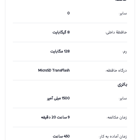
سایر
:
0
حافظهٔ داخلی
:
8 گیگابایت
رم
:
128 مگابایت
درگاه حافظه
:
MicroSD TransFlash
باتری
سایر
:
1500 میلی آمپر
زمان مکالمه
:
9 ساعت 20 دقیقه
زمان آماده به کار
:
450 ساعت