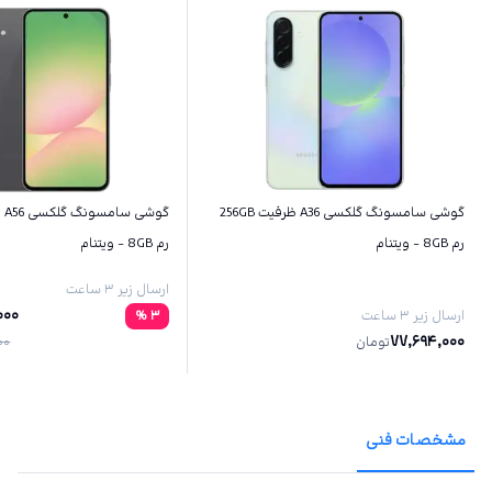
گوشی سامسونگ گلکسی A36 ظرفیت 256GB
رم 8GB - ویتنام
رم 8GB - ویتنام
ارسال زیر ۳ ساعت
000
ارسال زیر ۳ ساعت
3
%
77,694,000
تومان
00
مشخصات فنی