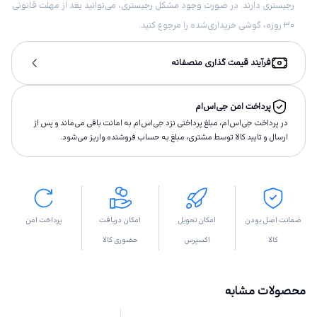
رجیستری دارند. در صورت وجود مشکل رجیستری، می‌توانید بعد از مهلت قانونی
۳۰ روزه، گوشی خریداری‌شده را مرجوع کنید.
فرآیند قیمت گذاری منصفانه
پرداخت امن جی‌اس‌ام
در پرداخت جی‌اس‌ام، مبلغ پرداختى نزد جی‌اس‌ام به امانت باقى مى‌ماند و پس از
ارسال و تاييد كالا توسط مشتری، مبلغ به حساب فروشنده واريز مى‌شود.
ضمانت اصل بودن
امکان تحویل
امکان دریافت
پرداخت امن
کالا
اکسپرس
حضوری کالا
محصولات مشابه