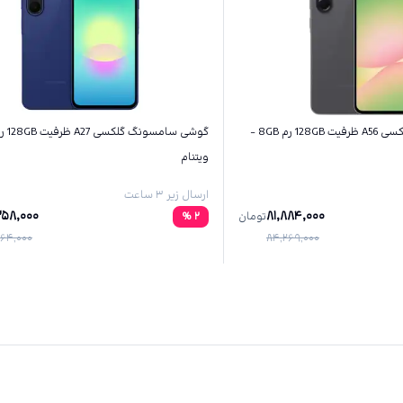
گوشی سامسونگ گلکسی A56 ظرفیت 128GB رم 8GB -
ویتنام
ارسال زیر ۳ ساعت
258,000
81,884,000
تومان
2
%
64,000
84,269,000