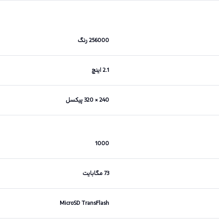
256000 رنگ
2.1 اینچ
240 × 320 پیکسل
1000
73 مگابایت
MicroSD TransFlash