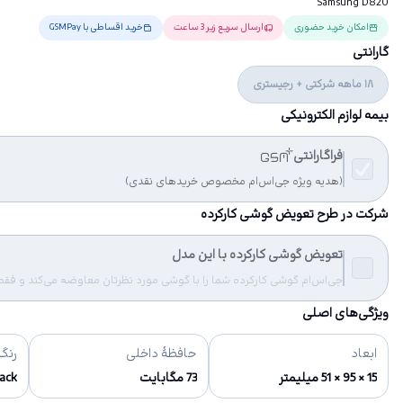
Samsung D820
امکان خرید حضوری
ارسال سریع زیر 3 ساعت
خرید اقساطی با GSMPay
گارانتی
18 ماهه شرکتی + رجیستری
بیمه لوازم الکترونیکی
فراگارانتی
(هدیه ویژه جی‌اس‌ام مخصوص خریدهای نقدی)
شرکت در طرح تعویض گوشی کارکرده
تعویض گوشی کارکرده با این مدل
جی‌اس‌ام گوشی کارکرده شما را با گوشی مورد نظرتان معاوضه می‌کند و فقط مب
ویژگی‌های اصلی
ابعاد
حافظهٔ داخلی
رنگ‌
15 × 95 × 51 میلیمتر
73 مگابایت
Black - 