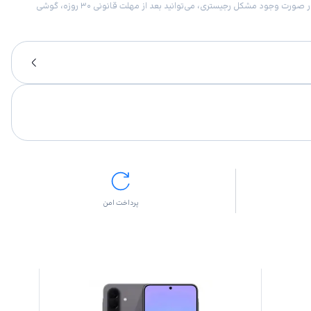
امکان برگشت کالا در گروه موبایل با دلیل “انصراف از خرید“ تنها در صورتی مورد قبول است که پلمب کالا باز نشده باشد. تمام گوشی‌های جی‌اس‌ام ضمانت رجیستری دارند. در صورت وجود مشکل رجیستری، می‌توانید بعد از مهلت قانونی ۳۰ روزه، گوشی
پرداخت امن