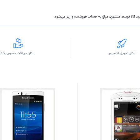
تاييد كالا توسط مشتری، مبلغ به حساب فروشنده واريز مى‌شود.
امکان تحویل اکسپرس
امکان دریافت حضوری کالا