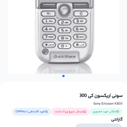
سونی اریکسون کی 300
Sony Ericsson K300
امکان خرید حضوری
ارسال سریع زیر 3 ساعت
خرید اقساطی با GSMPay
گارانتی