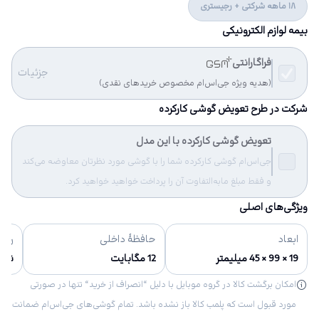
18 ماهه شرکتی + رجیستری
بیمه لوازم الکترونیکی
فراگارانتی
جزئیات
(هدیه ویژه جی‌اس‌ام مخصوص خریدهای نقدی)
شرکت در طرح تعویض گوشی کارکرده
تعویض گوشی کارکرده با این مدل
جی‌اس‌ام گوشی کارکرده شما را با گوشی مورد نظرتان معاوضه می‌کند
و فقط مبلغ مابه‌التفاوت آن را پرداخت خواهید خواهید کرد.
ویژگی‌های اصلی
ابعاد
حافظهٔ داخلی
رنگ‌
19 × 99 × 45 میلیمتر
12 مگابایت
نقره
امکان برگشت کالا در گروه موبایل با دلیل “انصراف از خرید“ تنها در صورتی
مورد قبول است که پلمب کالا باز نشده باشد. تمام گوشی‌های جی‌اس‌ام ضمانت