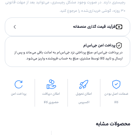
رجیستری دارند. در صورت وجود مشکل رجیستری، می‌توانید بعد از مهلت قانونی
۳۰ روزه، گوشی خریداری‌شده را مرجوع کنید.
فرآیند قیمت گذاری منصفانه
پرداخت امن جی‌اس‌ام
در پرداخت جی‌اس‌ام، مبلغ پرداختى نزد جی‌اس‌ام به امانت باقى مى‌ماند و پس از
ارسال و تاييد كالا توسط مشتری، مبلغ به حساب فروشنده واريز مى‌شود.
ضمانت اصل بودن
امکان تحویل
امکان دریافت
پرداخت امن
کالا
اکسپرس
حضوری کالا
محصولات مشابه