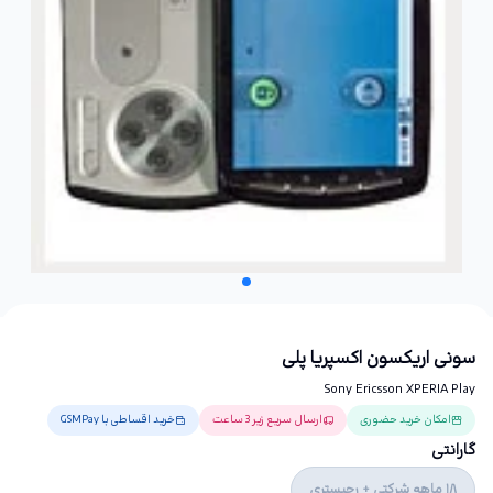
سونی اریکسون اکسپریا پلی
Sony Ericsson XPERIA Play
امکان خرید حضوری
ارسال سریع زیر 3 ساعت
خرید اقساطی با GSMPay
گارانتی
18 ماهه شرکتی + رجیستری