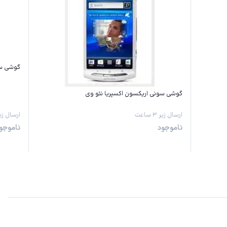
گوشی س
گوشی سونی اریکسون اکسپریا نئو وی
ارسال زیر ۳ ساعت
ارسال زیر ۳ س
ناموجود
ناموجو