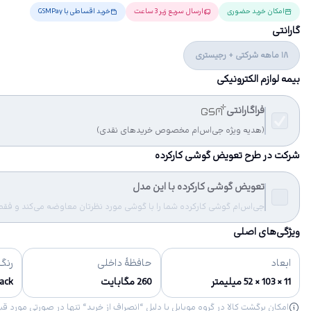
امکان خرید حضوری
ارسال سریع زیر 3 ساعت
خرید اقساطی با GSMPay
گارانتی
18 ماهه شرکتی + رجیستری
بیمه لوازم الکترونیکی
فراگارانتی
(هدیه ویژه جی‌اس‌ام مخصوص خریدهای نقدی)
شرکت در طرح تعویض گوشی کارکرده
تعویض گوشی کارکرده با این مدل
جی‌اس‌ام گوشی کارکرده شما را با گوشی مورد نظرتان معاوضه می‌کند و فقط مب
ویژگی‌های اصلی
ابعاد
حافظهٔ داخلی
رنگ‌
11 × 103 × 52 میلیمتر
260 مگابایت
Black - نقره ا