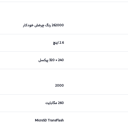
262000 رنگ چرخش خودکار
2.6 اینچ
240 × 320 پیکسل
2000
260 مگابایت
MicroSD TransFlash