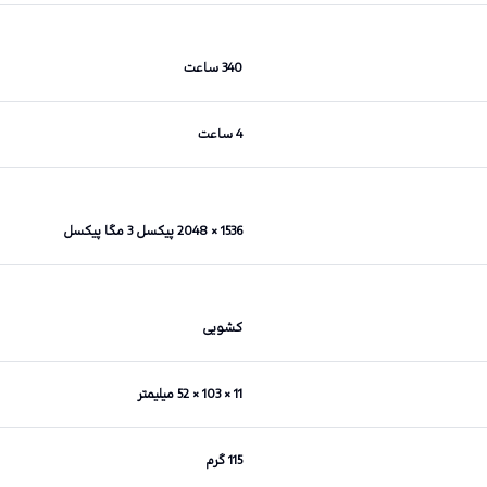
340 ساعت
4 ساعت
1536 × 2048 پیکسل 3 مگا پیکسل
کشویی
11 × 103 × 52 میلیمتر
115 گرم