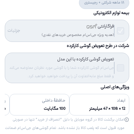
18 ماهه شرکتی + رجیستری
بیمه لوازم الکترونیکی
فراگارانتی
جزئیات
(هدیه ویژه جی‌اس‌ام مخصوص خریدهای نقدی)
شرکت در طرح تعویض گوشی کارکرده
تعویض گوشی کارکرده با این مدل
جی‌اس‌ام گوشی کارکرده شما را با گوشی مورد نظرتان معاوضه می‌کند
و فقط مبلغ مابه‌التفاوت آن را پرداخت خواهید خواهید کرد.
ویژگی‌های اصلی
ابعاد
حافظهٔ داخلی
رنگ‌
12 × 108 × 47 میلیمتر
100 مگابایت
طوسی
امکان برگشت کالا در گروه موبایل با دلیل “انصراف از خرید“ تنها در صورتی
مورد قبول است که پلمب کالا باز نشده باشد. تمام گوشی‌های جی‌اس‌ام ضمانت