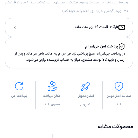
رجیستری دارند. در صورت وجود مشکل رجیستری، می‌توانید بعد از مهلت قانونی
۳۰ روزه، گوشی خریداری‌شده را مرجوع کنید.
فرآیند قیمت گذاری منصفانه
پرداخت امن جی‌اس‌ام
در پرداخت جی‌اس‌ام، مبلغ پرداختى نزد جی‌اس‌ام به امانت باقى مى‌ماند و پس از
ارسال و تاييد كالا توسط مشتری، مبلغ به حساب فروشنده واريز مى‌شود.
ضمانت اصل بودن
امکان تحویل
امکان دریافت
پرداخت امن
کالا
اکسپرس
حضوری کالا
محصولات مشابه