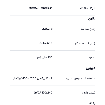
درگاه حافظه
:
MicroSD TransFlash
باتری
زمان مکالمه
:
13 ساعت
زمان آماده به کار
:
600 ساعت
سایر
:
950 میلی آمپر
دوربین
مشخصات دوربین اصلی
:
2 مگا پیکسل 1200 × 1600 پیکسل
فیلمبرداری
:
QVGA 320x240
بدنه