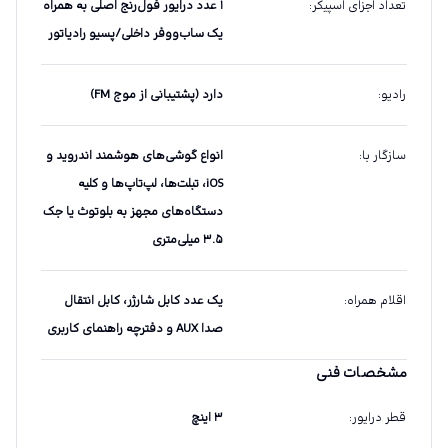
تعداد اجزای اسپیکر
:
۱ عدد درایور فول‌رنج اصلی به همراه
یک ساب‌ووفر داخلی/پسیو رادیاتور
رادیو
:
دارد (پشتیبانی از موج FM)
سازگار با
:
انواع گوشی‌های هوشمند اندروید و
iOS، تبلت‌ها، لپ‌تاپ‌ها و کلیه
دستگاه‌های مجهز به بلوتوث یا جک
۳.۵ میلی‌متری
اقلام همراه
:
یک عدد کابل شارژر، کابل انتقال
صدا AUX و دفترچه راهنمای کاربری
مشخصات فنی
قطر درایور
:
۳ اینچ