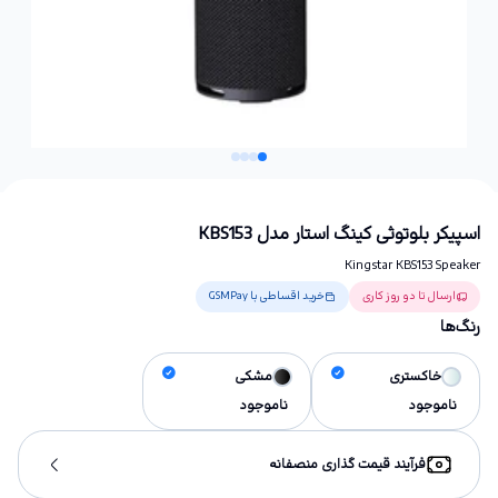
اسپیکر بلوتوثی کینگ استار مدل KBS153
Kingstar KBS153 Speaker
ارسال تا دو روز کاری
خرید اقساطی با GSMPay
رنگ‌ها
خاکستری
مشکی
ناموجود
ناموجود
فرآیند قیمت گذاری منصفانه