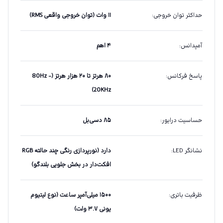
حداکثر توان خروجی
:
۱۱ وات (توان خروجی واقعی RMS)
آمپدانس
:
۴ اهم
پاسخ فرکانس
:
۸۰ هرتز تا ۲۰ هزار هرتز (80Hz -
20KHz)
حساسیت درایور
:
۸۵ دسی‌بل
نشانگر LED
:
دارد (نورپردازی رنگی چند حالته RGB
افکت‌دار در بخش جلویی بلندگو)
ظرفیت باتری
:
۱۵۰۰ میلی‌آمپر ساعت (نوع لیتیوم
یونی ۳.۷ ولت)