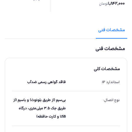
1,842,000
تومان
مشخصات فنی
مشخصات فنی
مشخصات کلی
استاندارد IP
:
فاقد گواهی رسمی ضدآب
نوع اتصال
:
بی‌سیم (از طریق بلوتوث) و باسیم (از
طریق جک ۳.۵ میلی‌متری، درگاه
USB و کارت حافظه)