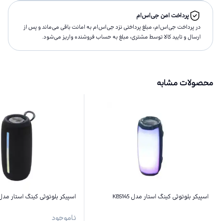
پرداخت امن جی‌اس‌ام
در پرداخت جی‌اس‌ام، مبلغ پرداختى نزد جی‌اس‌ام به امانت باقى مى‌ماند و پس از
ارسال و تاييد كالا توسط مشتری، مبلغ به حساب فروشنده واريز مى‌شود.
محصولات مشابه
اسپیکر بلوتوثی کینگ استار مدل KBS145
اسپیکر بلوتوثی کینگ استار مدل BS151
ناموجود