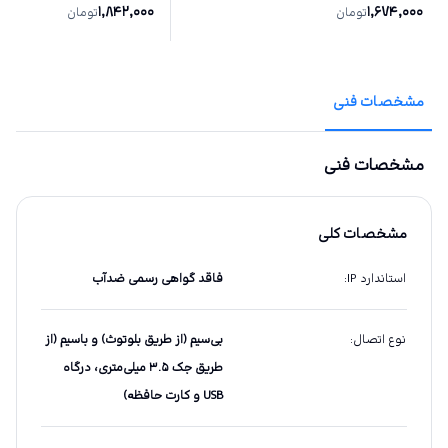
1,842,000
1,674,000
تومان
تومان
مشخصات فنی
مشخصات فنی
مشخصات کلی
استاندارد IP
:
فاقد گواهی رسمی ضدآب
نوع اتصال
:
بی‌سیم (از طریق بلوتوث) و باسیم (از
طریق جک ۳.۵ میلی‌متری، درگاه
USB و کارت حافظه)