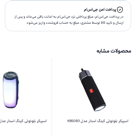
پرداخت امن جی‌اس‌ام
در پرداخت جی‌اس‌ام، مبلغ پرداختى نزد جی‌اس‌ام به امانت باقى مى‌ماند و پس از
ارسال و تاييد كالا توسط مشتری، مبلغ به حساب فروشنده واريز مى‌شود.
محصولات مشابه
اسپیکر بلوتوثی کینگ استار مدل KBS083
اسپیکر بلوتوثی کینگ استار مدل BS145