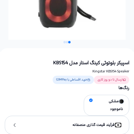
اسپیکر بلوتوثی کینگ استار مدل KBS154
Kingstar KBS154 Speaker
ارسال تا دو روز کاری
خرید اقساطی با GSMPay
رنگ‌ها
مشکی
ناموجود
فرآیند قیمت گذاری منصفانه