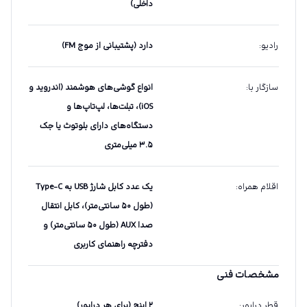
داخلی)
رادیو
:
دارد (پشتیبانی از موج FM)
سازگار با
:
انواع گوشی‌های هوشمند (اندروید و
iOS)، تبلت‌ها، لپ‌تاپ‌ها و
دستگاه‌های دارای بلوتوث یا جک
۳.۵ میلی‌متری
اقلام همراه
:
یک عدد کابل شارژ USB به Type-C
(طول ۵۰ سانتی‌متر)، کابل انتقال
صدا AUX (طول ۵۰ سانتی‌متر) و
دفترچه راهنمای کاربری
مشخصات فنی
قطر درایور
:
۲ اینچ (برای هر درایور)