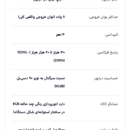
حداکثر توان خروجی
:
۸ وات (توان خروجی واقعی کلی)
آمپدانس
:
۴ اهم
پاسخ فرکانس
:
۱۲۰ هرتز تا ۲۰ هزار هرتز (120Hz -
20KHz)
حساسیت درایور
:
نسبت سیگنال به نویز ۹۰ دسی‌بل
(90dB)
نشانگر LED
:
دارد (نورپردازی رنگی چند حالته RGB
در ساختار استوانه‌ای شکل دستگاه)