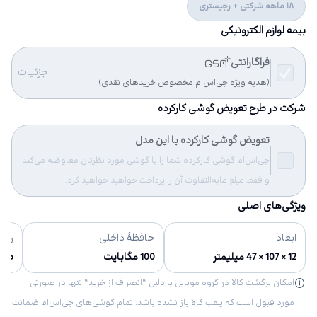
18 ماهه شرکتی + رجیستری
بیمه لوازم الکترونیکی
فراگارانتی
جزئیات
(هدیه ویژه جی‌اس‌ام مخصوص خریدهای نقدی)
شرکت در طرح تعویض گوشی کارکرده
تعویض گوشی کارکرده با این مدل
جی‌اس‌ام گوشی کارکرده شما را با گوشی مورد نظرتان معاوضه می‌کند
و فقط مبلغ مابه‌التفاوت آن را پرداخت خواهید خواهید کرد.
ویژگی‌های اصلی
ابعاد
حافظهٔ داخلی
رنگ‌
12 × 107 × 47 میلیمتر
100 مگابایت
طو
امکان برگشت کالا در گروه موبایل با دلیل “انصراف از خرید“ تنها در صورتی
مورد قبول است که پلمب کالا باز نشده باشد. تمام گوشی‌های جی‌اس‌ام ضمانت