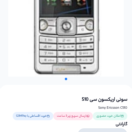
سونی اریکسون سی 510
Sony Ericsson C510
امکان خرید حضوری
ارسال سریع زیر 3 ساعت
خرید اقساطی با GSMPay
گارانتی