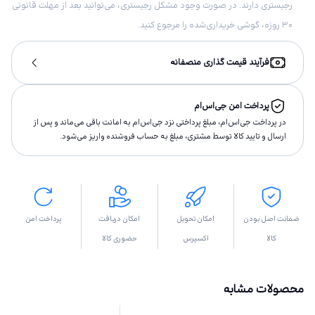
رجیستری دارند. در صورت وجود مشکل رجیستری، می‌توانید بعد از مهلت قانونی
۳۰ روزه، گوشی خریداری‌شده را مرجوع کنید.
فرآیند قیمت گذاری منصفانه
پرداخت امن جی‌اس‌ام
در پرداخت جی‌اس‌ام، مبلغ پرداختى نزد جی‌اس‌ام به امانت باقى مى‌ماند و پس از
ارسال و تاييد كالا توسط مشتری، مبلغ به حساب فروشنده واريز مى‌شود.
ضمانت اصل بودن
امکان تحویل
امکان دریافت
پرداخت امن
کالا
اکسپرس
حضوری کالا
محصولات مشابه