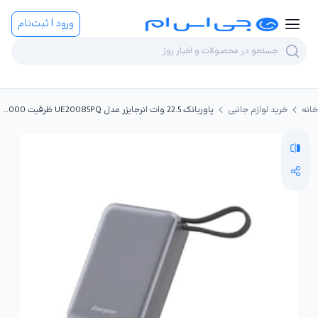
ورود | ثبت‌نام
خانه
خرید لوازم جانبی
پاوربانک 22.5 وات انرجایزر مدل UE20085PQ ظرفیت 20000 میلی‌آمپر