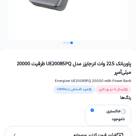
پاوربانک 22.5 وات انرجایزر مدل UE20085PQ ظرفیت 20000
میلی‌آمپر
Energizer UE20085PQ 20000 mAh Power Bank
ارسال تا دو روز کاری
خرید اقساطی با GSMPay
رنگ‌ها
خاکستری
ناموجود
فرآیند قیمت گذاری منصفانه