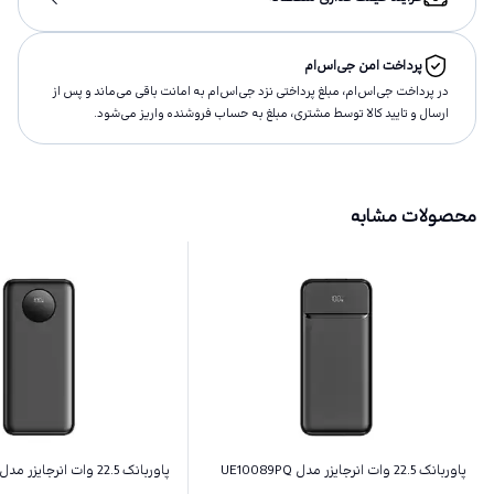
پرداخت امن جی‌اس‌ام
در پرداخت جی‌اس‌ام، مبلغ پرداختى نزد جی‌اس‌ام به امانت باقى مى‌ماند و پس از
ارسال و تاييد كالا توسط مشتری، مبلغ به حساب فروشنده واريز مى‌شود.
محصولات مشابه
پاوربانک 22.5 وات انرجایزر مدل UE10089PQ