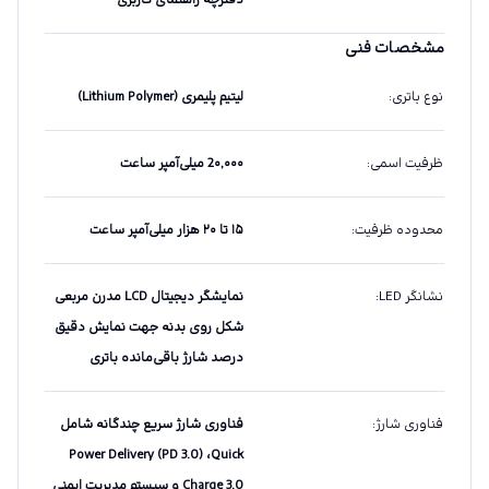
دفترچه راهنمای کاربری
مشخصات فنی
نوع باتری
:
لیتیم پلیمری (Lithium Polymer)
ظرفیت اسمی
:
2۰,۰۰۰ میلی‌آمپر ساعت
محدوده ظرفیت
:
۱۵ تا ۲۰ هزار میلی‌آمپر ساعت
نشانگر LED
:
نمایشگر دیجیتال LCD مدرن مربعی
شکل روی بدنه جهت نمایش دقیق
درصد شارژ باقی‌مانده باتری
فناوری شارژ
:
فناوری شارژ سریع چندگانه شامل
Power Delivery (PD 3.0) ،Quick
Charge 3.0 و سیستم مدیریت ایمنی