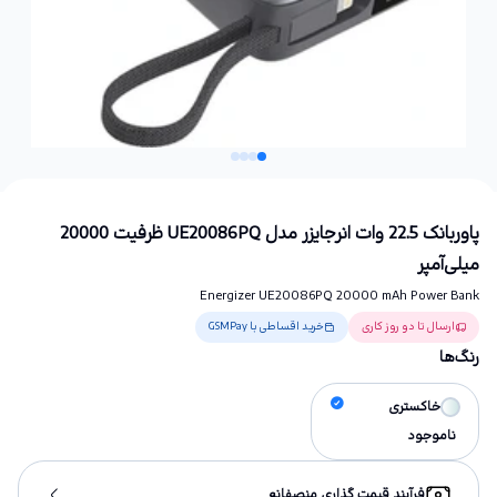
پاوربانک 22.5 وات انرجایزر مدل UE20086PQ ظرفیت 20000
میلی‌آمپر
Energizer UE20086PQ 20000 mAh Power Bank
ارسال تا دو روز کاری
خرید اقساطی با GSMPay
رنگ‌ها
خاکستری
ناموجود
فرآیند قیمت گذاری منصفانه