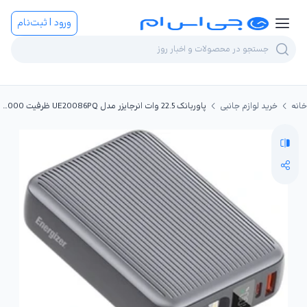
ورود | ثبت‌نام
خانه
خرید لوازم جانبی
پاوربانک 22.5 وات انرجایزر مدل UE20086PQ ظرفیت 20000 میلی‌آمپر