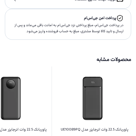
پرداخت امن جی‌اس‌ام
در پرداخت جی‌اس‌ام، مبلغ پرداختى نزد جی‌اس‌ام به امانت باقى مى‌ماند و پس از
ارسال و تاييد كالا توسط مشتری، مبلغ به حساب فروشنده واريز مى‌شود.
محصولات مشابه
پاوربانک 22.5 وات انرجایزر مدل UE10089PQ