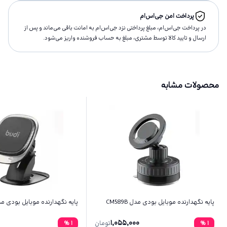
پرداخت امن جی‌اس‌ام
در پرداخت جی‌اس‌ام، مبلغ پرداختى نزد جی‌اس‌ام به امانت باقى مى‌ماند و پس از
ارسال و تاييد كالا توسط مشتری، مبلغ به حساب فروشنده واريز مى‌شود.
محصولات مشابه
پایه نگهدارنده موبایل بودی مدل CM589B
پایه نگهدارنده موبایل بودی مدل 58B
1,055,000
1
%
تومان
1
%