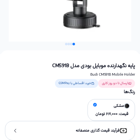
پایه نگهدارنده موبایل بودی مدل CM591B
Budi CM591B Mobile Holder
ارسال تا دو روز کاری
خرید اقساطی با GSMPay
رنگ‌ها
مشکی
قیمت:
661,000
تومان
فرآیند قیمت گذاری منصفانه