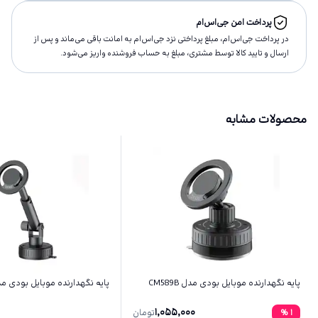
پرداخت امن جی‌اس‌ام
در پرداخت جی‌اس‌ام، مبلغ پرداختى نزد جی‌اس‌ام به امانت باقى مى‌ماند و پس از
ارسال و تاييد كالا توسط مشتری، مبلغ به حساب فروشنده واريز مى‌شود.
محصولات مشابه
پایه نگهدارنده موبایل بودی مدل CM589B
پایه نگهدارنده موبایل بودی مدل 91B
1,055,000
1
%
تومان