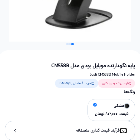
پایه نگهدارنده موبایل بودی مدل CM558B
Budi CM558B Mobile Holder
ارسال تا دو روز کاری
خرید اقساطی با GSMPay
رنگ‌ها
مشکی
قیمت:
802,000
تومان
فرآیند قیمت گذاری منصفانه