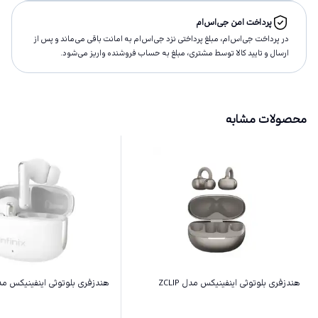
پرداخت امن جی‌اس‌ام
در پرداخت جی‌اس‌ام، مبلغ پرداختى نزد جی‌اس‌ام به امانت باقى مى‌ماند و پس از
ارسال و تاييد كالا توسط مشتری، مبلغ به حساب فروشنده واريز مى‌شود.
محصولات مشابه
هندزفری بلوتوثی اینفینیکس مدل ZCLIP
هندزفری بلوتوثی اینفینیکس مدل s NC