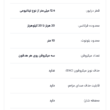
قطر درایور
:
12.4 میلی‌متر از نوع تیتانیومی
محدوده فرکانس
:
20 هرتز تا 20 کیلوهرتز
محدود بلوتوث
:
10 متر
تعداد میکروفن
:
سه میکروفن روی هر هدفون
حذف نویز میکروفون (ENC)
:
ندارد
قابلیت حذف صدای مزاحم
:
دارد
محفظه شارژ
:
دارد