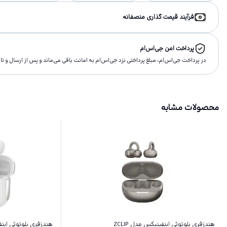
فرآیند قیمت گذاری منصفانه
پرداخت امن جی‌اس‌ام
در پرداخت جی‌اس‌ام، مبلغ پرداختى نزد جی‌اس‌ام به امانت باقى مى‌ماند و پس از ارسال و 
محصولات مشابه
هندزفری بلوتوثی اینفینیکس مدل ZCLIP
هندزفری بلوتوثی اینفینی