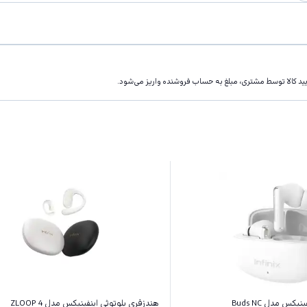
تاييد كالا توسط مشتری، مبلغ به حساب فروشنده واريز مى‌شود.
کس مدل Buds NC
هندزفری بلوتوثی اینفینیکس مدل ZLOOP 4