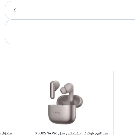
هندزفری بلوتوثی اینفینیکس مدل XBUDS N4 Pro
هندزفری ب