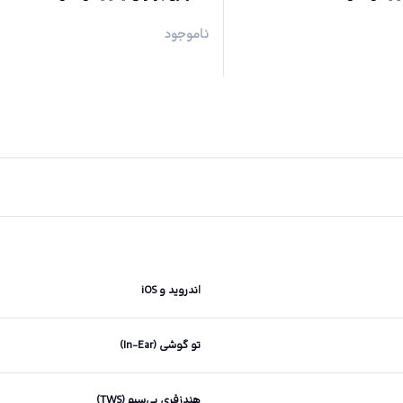
ناموجود
اندروید و iOS
تو گوشی (In-Ear)
هندزفری بی‌سیم (TWS)