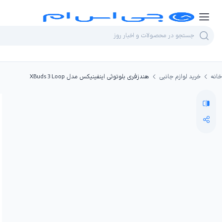
خانه
خرید لوازم جانبی
هندزفری بلوتوثی اینفینیکس مدل XBuds 3 Loop