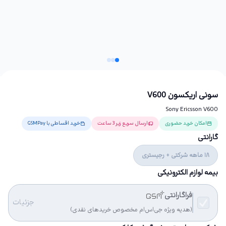
سونی اریکسون V600
Sony Ericsson V600
امکان خرید حضوری
ارسال سریع زیر 3 ساعت
خرید اقساطی با GSMPay
گارانتی
18 ماهه شرکتی + رجیستری
بیمه لوازم الکترونیکی
فراگارانتی
جزئیات
(هدیه ویژه جی‌اس‌ام مخصوص خریدهای نقدی)