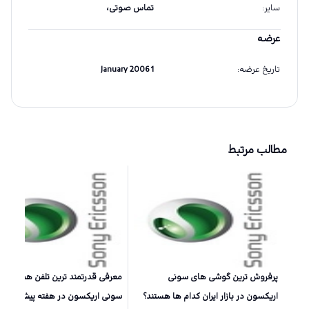
سایر
:
تماس صوتی،
عرضه
تاریخ عرضه
:
1 January 2006
مطالب مرتبط
پرفروش ترین گوشی های سونی
معرفی قدرتمند ترین تلفن همراه شر
اریکسون در بازار ایران کدام ها هستند؟
سونی اریکسون در هفته پیش رو +