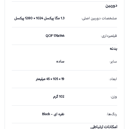
دوربین
مشخصات دوربین اصلی
:
1.3 مگا پیکسل 1024 × 1280 پیکسل
فیلمبرداری
:
QCIF 176x144
بدنه
سایر
:
ساده
ابعاد
:
19 × 105 × 45 میلیمتر
وزن
:
102 گرم
رنگ‌ها
:
نقره ای – Black
امکانات ارتباطی