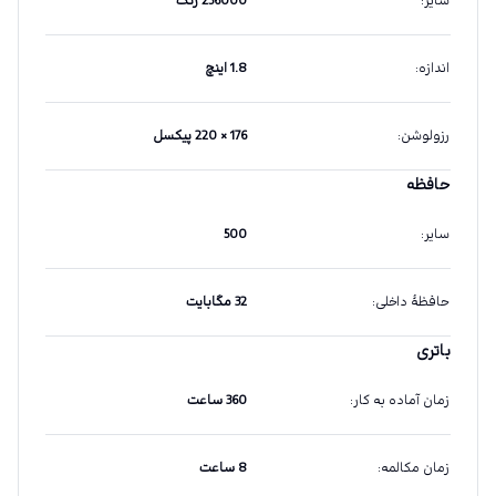
سایر
:
256000 رنگ
اندازه
:
1.8 اینچ
رزولوشن
:
176 × 220 پیکسل
حافظه
سایر
:
500
حافظهٔ داخلی
:
32 مگابایت
باتری
زمان آماده به کار
:
360 ساعت
زمان مکالمه
:
8 ساعت