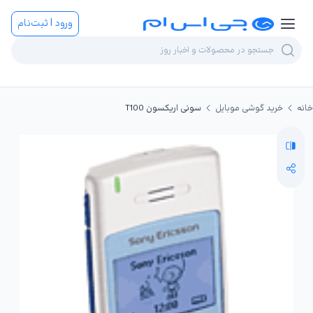
ورود | ثبت‌نام
خانه
خرید گوشی موبایل
سونی اریکسون T100