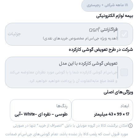
18 ماهه شرکتی + رجیستری
بیمه لوازم الکترونیکی
فراگارانتی
جزئیات
(هدیه ویژه جی‌اس‌ام مخصوص خریدهای نقدی)
شرکت در طرح تعویض گوشی کارکرده
تعویض گوشی کارکرده با این مدل
جی‌اس‌ام گوشی کارکرده شما را با گوشی مورد نظرتان معاوضه می‌کند
و فقط مبلغ مابه‌التفاوت آن را پرداخت خواهید خواهید کرد.
ویژگی‌های اصلی
ابعاد
رنگ‌ها
17 × 99 × 43 میلیمتر
طوسی – نقره ای -White –آبی
امکان برگشت کالا در گروه موبایل با دلیل “انصراف از خرید“ تنها در صورتی
مورد قبول است که پلمب کالا باز نشده باشد. تمام گوشی‌های جی‌اس‌ام ضمانت