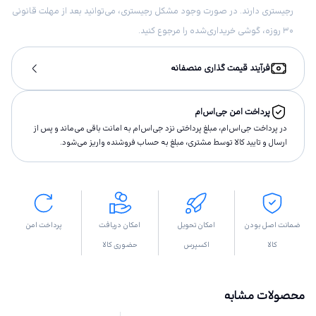
رجیستری دارند. در صورت وجود مشکل رجیستری، می‌توانید بعد از مهلت قانونی
۳۰ روزه، گوشی خریداری‌شده را مرجوع کنید.
فرآیند قیمت گذاری منصفانه
پرداخت امن جی‌اس‌ام
در پرداخت جی‌اس‌ام، مبلغ پرداختى نزد جی‌اس‌ام به امانت باقى مى‌ماند و پس از
ارسال و تاييد كالا توسط مشتری، مبلغ به حساب فروشنده واريز مى‌شود.
ضمانت اصل بودن
امکان تحویل
امکان دریافت
پرداخت امن
کالا
اکسپرس
حضوری کالا
محصولات مشابه