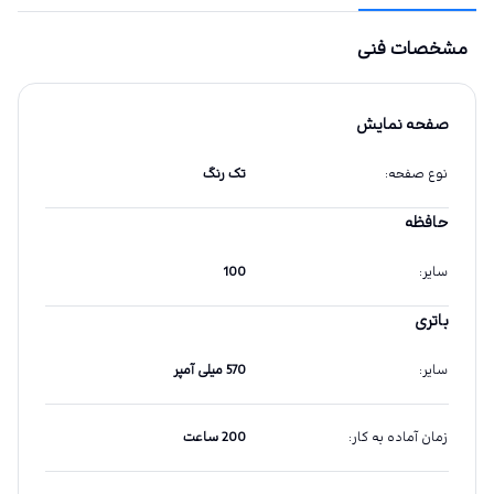
مشخصات فنی
صفحه نمایش
نوع صفحه
:
تک رنگ
حافظه
سایر
:
100
باتری
سایر
:
570 میلی آمپر
زمان آماده به کار
:
200 ساعت