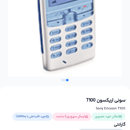
سونی اریکسون T100
Sony Ericsson T100
امکان خرید حضوری
ارسال سریع زیر 3 ساعت
خرید اقساطی با GSMPay
گارانتی