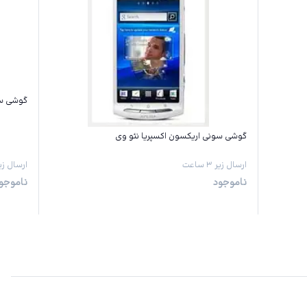
گوشی س
گوشی سونی اریکسون اکسپریا نئو وی
ارسال زیر ۳ ساعت
ارسال زیر ۳ س
ناموجود
ناموجو