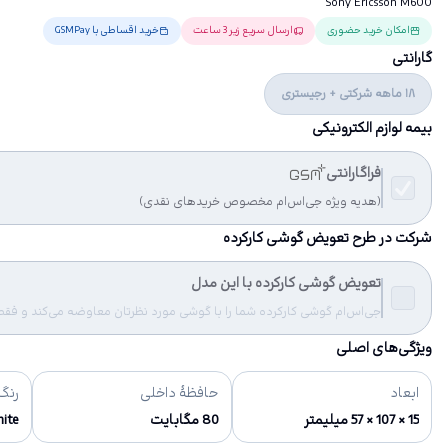
Sony Ericsson M600
امکان خرید حضوری
ارسال سریع زیر 3 ساعت
خرید اقساطی با GSMPay
گارانتی
18 ماهه شرکتی + رجیستری
بیمه لوازم الکترونیکی
فراگارانتی
(هدیه ویژه جی‌اس‌ام مخصوص خریدهای نقدی)
شرکت در طرح تعویض گوشی کارکرده
تعویض گوشی کارکرده با این مدل
جی‌اس‌ام گوشی کارکرده شما را با گوشی مورد نظرتان معاوضه می‌کند و فقط مب
ویژگی‌های اصلی
ابعاد
حافظهٔ داخلی
رنگ‌
15 × 107 × 57 میلیمتر
80 مگابایت
hite