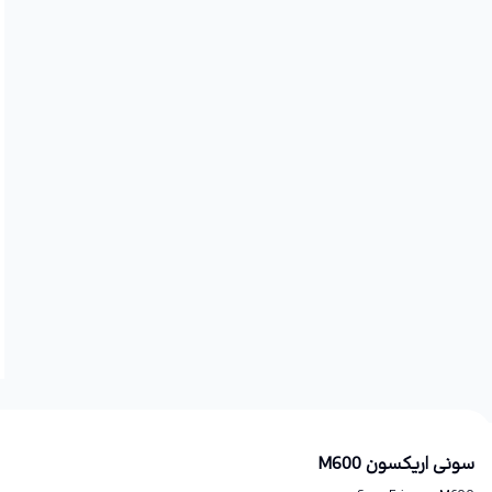
سونی اریکسون M600