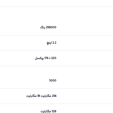
256000 رنگ
2.2 اینچ
220 × 176 پیکسل
1000
256 مگابایت 59 مگابایت
128 مگابایت