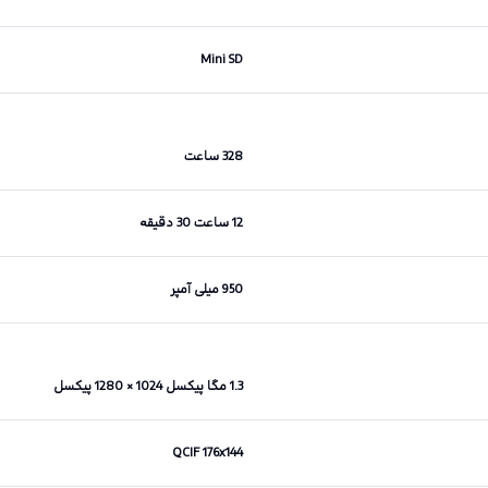
Mini SD
328 ساعت
12 ساعت 30 دقیقه
950 میلی آمپر
1.3 مگا پیکسل 1024 × 1280 پیکسل
QCIF 176x144