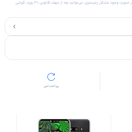
امکان برگشت کالا در گروه موبایل با دلیل “انصراف از خرید“ تنها در صورتی مورد قبول است که پلمب کالا باز نشده باشد. تمام گوشی‌های جی‌اس‌ام ضمانت رجیستری دارند. در صورت وجود مشکل رجیستری، می‌توانید بعد از مهلت قانونی ۳۰ روزه، گوشی
پرداخت امن