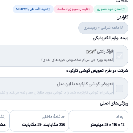
LG A350
امکان خرید حضوری
ارسال سریع زیر 3 ساعت
خرید اقساطی با GSMPay
گارانتی
18 ماهه شرکتی + رجیستری
بیمه لوازم الکترونیکی
فراگارانتی
(هدیه ویژه جی‌اس‌ام مخصوص خریدهای نقدی)
شرکت در طرح تعویض گوشی کارکرده
تعویض گوشی کارکرده با این مدل
جی‌اس‌ام گوشی کارکرده شما را با گوشی مورد نظرتان معاوضه می‌کند و فقط مب
ویژگی‌های اصلی
ابعاد
حافظهٔ داخلی
رنگ‌
12 × 116 × 53 میلیمتر
256 مگابایت, 59 مگابایت
مش