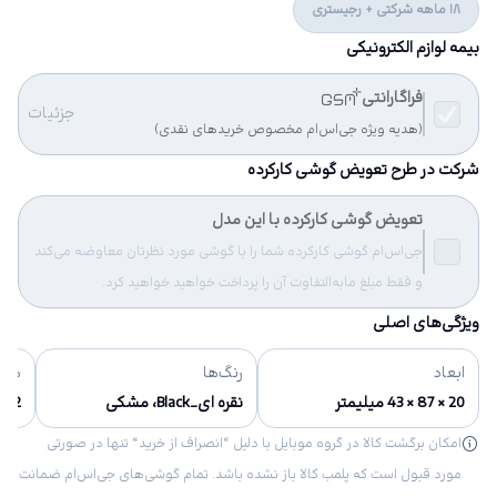
18 ماهه شرکتی + رجیستری
بیمه لوازم الکترونیکی
فراگارانتی
جزئیات
(هدیه ویژه جی‌اس‌ام مخصوص خریدهای نقدی)
شرکت در طرح تعویض گوشی کارکرده
تعویض گوشی کارکرده با این مدل
جی‌اس‌ام گوشی کارکرده شما را با گوشی مورد نظرتان معاوضه می‌کند
و فقط مبلغ مابه‌التفاوت آن را پرداخت خواهید خواهید کرد.
ویژگی‌های اصلی
ابعاد
رنگ‌ها
مشخ
20 × 87 × 43 میلیمتر
نقره ای_Black، مشکی
2 مگا پیکسل, 1200 × 1600 پیکسل
امکان برگشت کالا در گروه موبایل با دلیل “انصراف از خرید“ تنها در صورتی
مورد قبول است که پلمب کالا باز نشده باشد. تمام گوشی‌های جی‌اس‌ام ضمانت