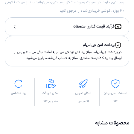
رجیستری دارند. در صورت وجود مشکل رجیستری، می‌توانید بعد از مهلت قانونی
۳۰ روزه، گوشی خریداری‌شده را مرجوع کنید.
فرآیند قیمت گذاری منصفانه
پرداخت امن جی‌اس‌ام
در پرداخت جی‌اس‌ام، مبلغ پرداختى نزد جی‌اس‌ام به امانت باقى مى‌ماند و پس از
ارسال و تاييد كالا توسط مشتری، مبلغ به حساب فروشنده واريز مى‌شود.
ضمانت اصل بودن
امکان تحویل
امکان دریافت
پرداخت امن
کالا
اکسپرس
حضوری کالا
محصولات مشابه