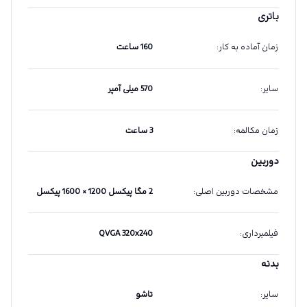
باتری
زمان آماده به کار
:
160 ساعت
سایر
:
570 میلی آمپر
زمان مکالمه
:
3 ساعت
دوربین
مشخصات دوربین اصلی
:
2 مگا پیکسل 1200 × 1600 پیکسل
فیلمبرداری
:
QVGA 320x240
بدنه
سایر
:
تاشو