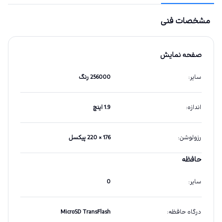
مشخصات فنی
صفحه نمایش
سایر
:
256000 رنگ
اندازه
:
1.9 اینچ
رزولوشن
:
176 × 220 پیکسل
حافظه
سایر
:
0
درگاه حافظه
:
MicroSD TransFlash