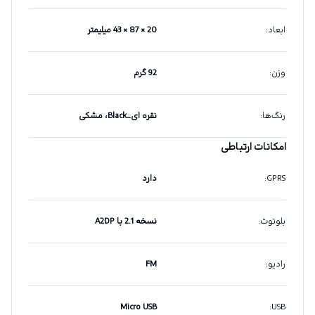
ابعاد
:
20 × 87 × 43 میلیمتر
وزن
:
92 گرم
رنگ‌ها
:
نقره ای_Black، مشکی
امکانات ارتباطی
GPRS
:
دارد
بلوتوث
:
نسخه 2.1 با A2DP
رادیو
:
FM
Micro USB
:
USB