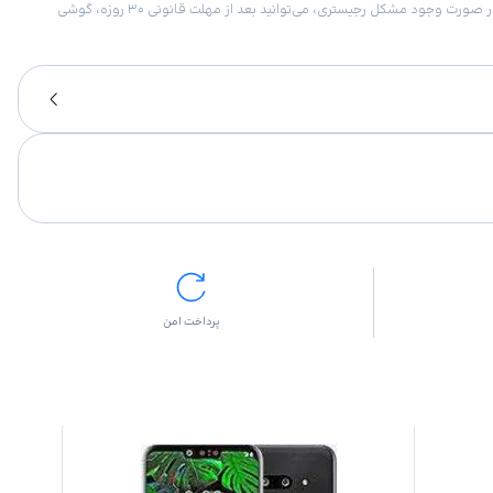
امکان برگشت کالا در گروه موبایل با دلیل “انصراف از خرید“ تنها در صورتی مورد قبول است که پلمب کالا باز نشده باشد. تمام گوشی‌های جی‌اس‌ام ضمانت رجیستری دارند. در صورت وجود مشکل رجیستری، می‌توانید بعد از مهلت قانونی ۳۰ روزه، گوشی
پرداخت امن