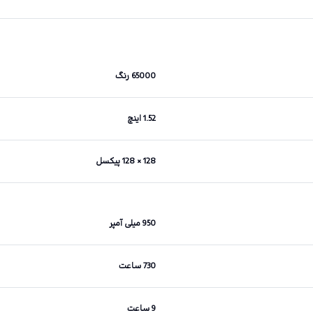
65000 رنگ
1.52 اینچ
128 × 128 پیکسل
950 میلی آمپر
730 ساعت
9 ساعت