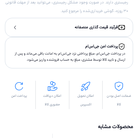
رجیستری دارند. در صورت وجود مشکل رجیستری، می‌توانید بعد از مهلت قانونی
۳۰ روزه، گوشی خریداری‌شده را مرجوع کنید.
فرآیند قیمت گذاری منصفانه
پرداخت امن جی‌اس‌ام
در پرداخت جی‌اس‌ام، مبلغ پرداختى نزد جی‌اس‌ام به امانت باقى مى‌ماند و پس از
ارسال و تاييد كالا توسط مشتری، مبلغ به حساب فروشنده واريز مى‌شود.
ضمانت اصل بودن
امکان تحویل
امکان دریافت
پرداخت امن
کالا
اکسپرس
حضوری کالا
محصولات مشابه