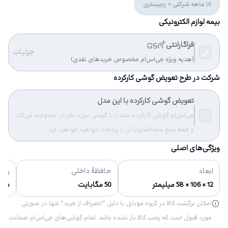
18 ماهه شرکتی + رجیستری
بیمه لوازم الکترونیکی
فراگارانتی
جزئیات
(هدیه ویژه جی‌اس‌ام مخصوص خریدهای نقدی)
شرکت در طرح تعویض گوشی کارکرده
تعویض گوشی کارکرده با این مدل
جی‌اس‌ام گوشی کارکرده شما را با گوشی مورد نظرتان معاوضه می‌کند
و فقط مبلغ مابه‌التفاوت آن را پرداخت خواهید خواهید کرد.
ویژگی‌های اصلی
ابعاد
حافظهٔ داخلی
رنگ‌
12 × 106 × 58 میلیمتر
50 مگابایت
سفی
امکان برگشت کالا در گروه موبایل با دلیل “انصراف از خرید“ تنها در صورتی
مورد قبول است که پلمب کالا باز نشده باشد. تمام گوشی‌های جی‌اس‌ام ضمانت