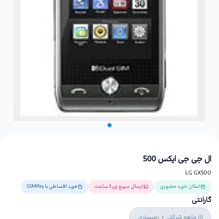
ال جی جی ایکس 500
LG GX500
امکان خرید حضوری
ارسال سریع زیر 3 ساعت
خرید اقساطی با GSMPay
گارانتی
18 ماهه شرکتی + رجیستری