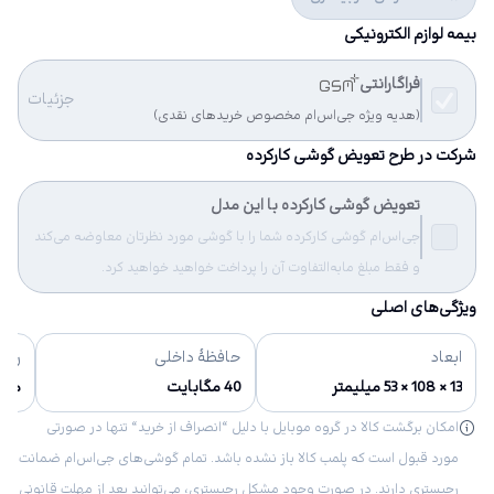
بیمه لوازم الکترونیکی
فراگارانتی
جزئیات
(هدیه ویژه جی‌اس‌ام مخصوص خریدهای نقدی)
شرکت در طرح تعویض گوشی کارکرده
تعویض گوشی کارکرده با این مدل
جی‌اس‌ام گوشی کارکرده شما را با گوشی مورد نظرتان معاوضه می‌کند
و فقط مبلغ مابه‌التفاوت آن را پرداخت خواهید خواهید کرد.
ویژگی‌های اصلی
ابعاد
حافظهٔ داخلی
رنگ‌
13 × 108 × 53 میلیمتر
40 مگابایت
مش
امکان برگشت کالا در گروه موبایل با دلیل “انصراف از خرید“ تنها در صورتی
مورد قبول است که پلمب کالا باز نشده باشد. تمام گوشی‌های جی‌اس‌ام ضمانت
رجیستری دارند. در صورت وجود مشکل رجیستری، می‌توانید بعد از مهلت قانونی