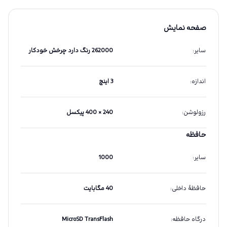
صفحه نمایش
سایر
:
262000 رنگ دارد چرخش خودکار
اندازه
:
3 اینچ
رزولوشن
:
240 × 400 پیکسل
حافظه
سایر
:
1000
حافظهٔ داخلی
:
40 مگابایت
درگاه حافظه
:
MicroSD TransFlash