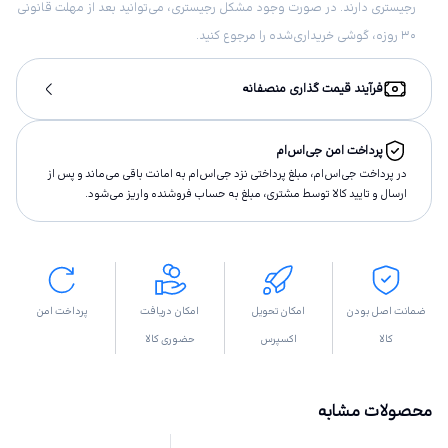
رجیستری دارند. در صورت وجود مشکل رجیستری، می‌توانید بعد از مهلت قانونی
۳۰ روزه، گوشی خریداری‌شده را مرجوع کنید.
فرآیند قیمت گذاری منصفانه
پرداخت امن جی‌اس‌ام
در پرداخت جی‌اس‌ام، مبلغ پرداختى نزد جی‌اس‌ام به امانت باقى مى‌ماند و پس از
ارسال و تاييد كالا توسط مشتری، مبلغ به حساب فروشنده واريز مى‌شود.
ضمانت اصل بودن
امکان تحویل
امکان دریافت
پرداخت امن
کالا
اکسپرس
حضوری کالا
محصولات مشابه