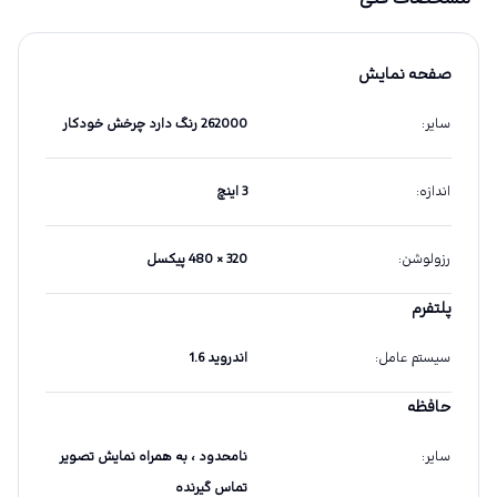
صفحه نمایش
سایر
:
262000 رنگ دارد چرخش خودکار
اندازه
:
3 اینچ
رزولوشن
:
320 × 480 پیکسل
پلتفرم
سیستم عامل
:
اندروید 1.6
حافظه
سایر
:
نامحدود ، به همراه نمایش تصویر
تماس گیرنده