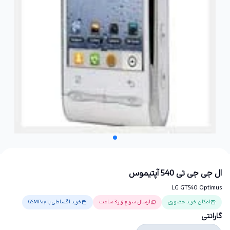
ال جی جی تی 540 آپتیموس
LG GT540 Optimus
امکان خرید حضوری
ارسال سریع زیر 3 ساعت
خرید اقساطی با GSMPay
گارانتی