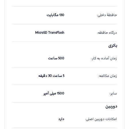
حافظهٔ داخلی
:
130 مگابایت
درگاه حافظه
:
MicroSD TransFlash
باتری
زمان آماده به کار
:
500 ساعت
زمان مکالمه
:
5 ساعت 30 دقیقه
سایر
:
1500 میلی آمپر
دوربین
امکانات دوربین اصلی
:
دارد