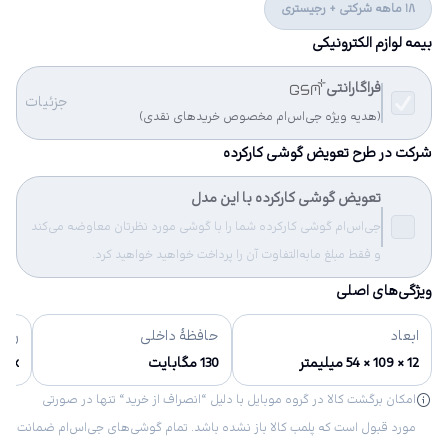
18 ماهه شرکتی + رجیستری
بیمه لوازم الکترونیکی
فراگارانتی
جزئیات
(هدیه ویژه جی‌اس‌ام مخصوص خریدهای نقدی)
شرکت در طرح تعویض گوشی کارکرده
تعویض گوشی کارکرده با این مدل
جی‌اس‌ام گوشی کارکرده شما را با گوشی مورد نظرتان معاوضه می‌کند
و فقط مبلغ مابه‌التفاوت آن را پرداخت خواهید خواهید کرد.
ویژگی‌های اصلی
ابعاد
حافظهٔ داخلی
رنگ‌
12 × 109 × 54 میلیمتر
130 مگابایت
lack
امکان برگشت کالا در گروه موبایل با دلیل “انصراف از خرید“ تنها در صورتی
مورد قبول است که پلمب کالا باز نشده باشد. تمام گوشی‌های جی‌اس‌ام ضمانت