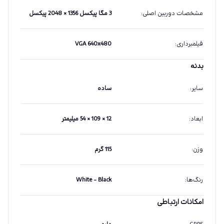
مشخصات دوربین اصلی
:
3 مگا پیکسل 1356 × 2048 پیکسل
فیلمبرداری
:
VGA 640x480
بدنه
سایر
:
ساده
ابعاد
:
12 × 109 × 54 میلیمتر
وزن
:
115 گرم
رنگ‌ها
:
White - Black
امکانات ارتباطی