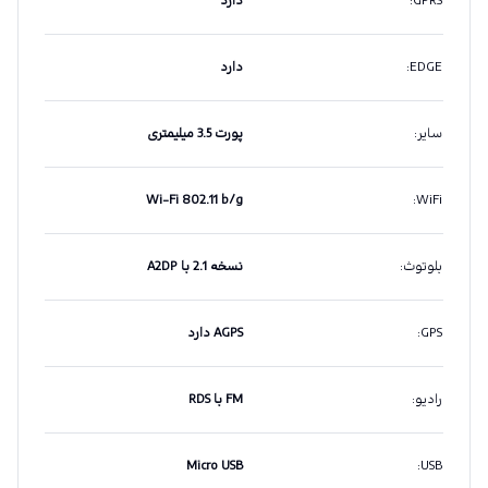
GPRS
:
دارد
EDGE
:
دارد
سایر
:
پورت 3.5 میلیمتری
Wi-Fi 802.11 b/g
:
WiFi
بلوتوث
:
نسخه 2.1 با A2DP
GPS
:
AGPS دارد
رادیو
:
FM با RDS
Micro USB
:
USB