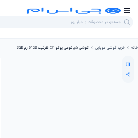
خانه
خرید گوشی موبایل
گوشی شیائومی پوکو C71 ظرفیت 64GB رم 3GB