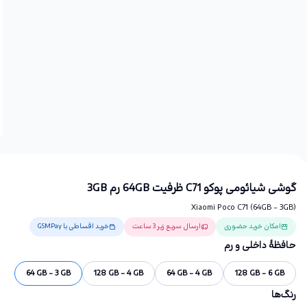
گوشی شیائومی پوکو C71 ظرفیت 64GB رم 3GB
Xiaomi Poco C71 (64GB - 3GB)
امکان خرید حضوری
ارسال سریع زیر 3 ساعت
خرید اقساطی با GSMPay
حافظهٔ داخلی و رم
64 GB - 3 GB
128 GB - 4 GB
64 GB - 4 GB
128 GB - 6 GB
رنگ‌ها