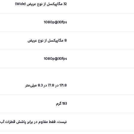
32 مگاپیکسل از نوع عریض (Wide)
1080p@30fps
8 مگاپیکسل از نوع عریض
1080p@30fps
171.8 در 77.8 در 8.3 میلی‌متر
193 گرم
نیست،‌ فقط مقاوم در برابر پاشش قطرات آب