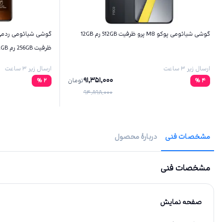
گوشی شیائومی پوکو M8 پرو ظرفیت 512GB رم 12GB
ظرفیت 256GB رم 12GB
ارسال زیر ۳ ساعت
ارسال زیر ۳ ساعت
91,351,000
4
%
تومان
2
%
94,898,000
مشخصات فنی
دربارهٔ محصول
مشخصات فنی
صفحه نمایش