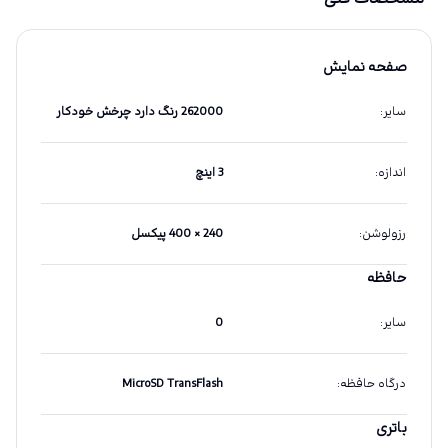
صفحه نمایش
سایر
:
262000 رنگ دارد چرخش خودکار
اندازه
:
3 اینچ
رزولوشن
:
240 × 400 پیکسل
حافظه
سایر
:
0
درگاه حافظه
:
MicroSD TransFlash
باتری