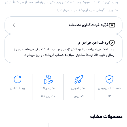
رجیستری دارند. در صورت وجود مشکل رجیستری، می‌توانید بعد از مهلت قانونی
۳۰ روزه، گوشی خریداری‌شده را مرجوع کنید.
فرآیند قیمت گذاری منصفانه
پرداخت امن جی‌اس‌ام
در پرداخت جی‌اس‌ام، مبلغ پرداختى نزد جی‌اس‌ام به امانت باقى مى‌ماند و پس از
ارسال و تاييد كالا توسط مشتری، مبلغ به حساب فروشنده واريز مى‌شود.
ضمانت اصل بودن
امکان تحویل
امکان دریافت
پرداخت امن
کالا
اکسپرس
حضوری کالا
محصولات مشابه