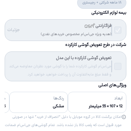
18 ماهه شرکتی + رجیستری
بیمه لوازم الکترونیکی
فراگارانتی
جزئیات
(هدیه ویژه جی‌اس‌ام مخصوص خریدهای نقدی)
شرکت در طرح تعویض گوشی کارکرده
تعویض گوشی کارکرده با این مدل
جی‌اس‌ام گوشی کارکرده شما را با گوشی مورد نظرتان معاوضه می‌کند
و فقط مبلغ مابه‌التفاوت آن را پرداخت خواهید خواهید کرد.
ویژگی‌های اصلی
ابعاد
رنگ‌ها
مشخ
12 × 107 × 55 میلیمتر
مشکی
5 مگا پیکسل, 1944 × 2592 پیکسل
امکان برگشت کالا در گروه موبایل با دلیل “انصراف از خرید“ تنها در صورتی
مورد قبول است که پلمب کالا باز نشده باشد. تمام گوشی‌های جی‌اس‌ام ضمانت