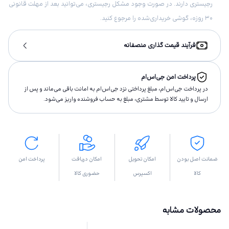
رجیستری دارند. در صورت وجود مشکل رجیستری، می‌توانید بعد از مهلت قانونی
۳۰ روزه، گوشی خریداری‌شده را مرجوع کنید.
فرآیند قیمت گذاری منصفانه
پرداخت امن جی‌اس‌ام
در پرداخت جی‌اس‌ام، مبلغ پرداختى نزد جی‌اس‌ام به امانت باقى مى‌ماند و پس از
ارسال و تاييد كالا توسط مشتری، مبلغ به حساب فروشنده واريز مى‌شود.
ضمانت اصل بودن
امکان تحویل
امکان دریافت
پرداخت امن
کالا
اکسپرس
حضوری کالا
محصولات مشابه