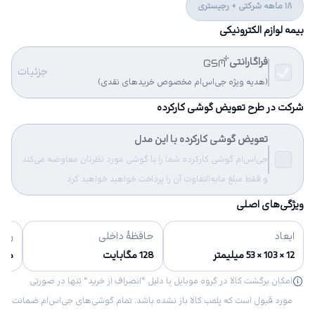
18 ماهه شرکتی + رجیستری
بیمه لوازم الکترونیکی
فراگارانتی
جزئیات
(هدیه ویژه جی‌اس‌ام مخصوص خریدهای نقدی)
شرکت در طرح تعویض گوشی کارکرده
تعویض گوشی کارکرده با این مدل
جی‌اس‌ام گوشی کارکرده شما را با گوشی مورد نظرتان معاوضه می‌کند
و فقط مبلغ مابه‌التفاوت آن را پرداخت خواهید خواهید کرد.
ویژگی‌های اصلی
ابعاد
حافظهٔ داخلی
رنگ‌
12 × 103 × 53 میلیمتر
128 مگابایت
مش
امکان برگشت کالا در گروه موبایل با دلیل “انصراف از خرید“ تنها در صورتی
مورد قبول است که پلمب کالا باز نشده باشد. تمام گوشی‌های جی‌اس‌ام ضمانت