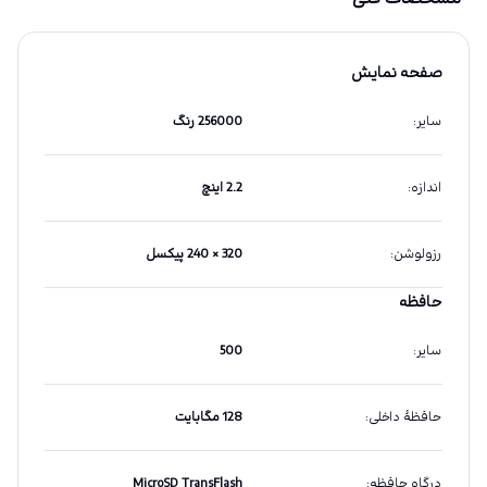
صفحه نمایش
سایر
:
256000 رنگ
اندازه
:
2.2 اینچ
رزولوشن
:
320 × 240 پیکسل
حافظه
سایر
:
500
حافظهٔ داخلی
:
128 مگابایت
درگاه حافظه
:
MicroSD TransFlash