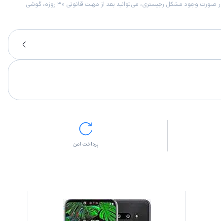
امکان برگشت کالا در گروه موبایل با دلیل “انصراف از خرید“ تنها در صورتی مورد قبول است که پلمب کالا باز نشده باشد. تمام گوشی‌های جی‌اس‌ام ضمانت رجیستری دارند. در صورت وجود مشکل رجیستری، می‌توانید بعد از مهلت قانونی ۳۰ روزه، گوشی
پرداخت امن