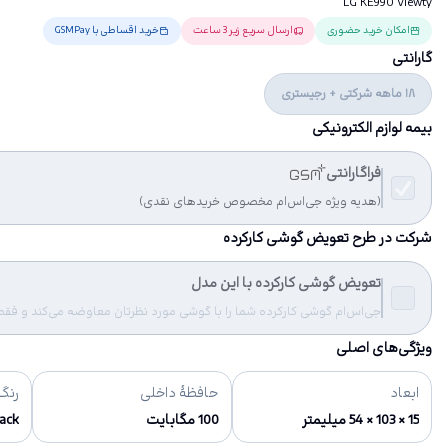
LG KE990 Viewty
امکان خرید حضوری
ارسال سریع زیر 3 ساعت
خرید اقساطی با GSMPay
گارانتی
18 ماهه شرکتی + رجیستری
بیمه لوازم الکترونیکی
فراگارانتی
(هدیه ویژه جی‌اس‌ام مخصوص خریدهای نقدی)
شرکت در طرح تعویض گوشی کارکرده
تعویض گوشی کارکرده با این مدل
جی‌اس‌ام گوشی کارکرده شما را با گوشی مورد نظرتان معاوضه می‌کند و فقط مب
ویژگی‌های اصلی
ابعاد
حافظهٔ داخلی
رنگ‌
15 × 103 × 54 میلیمتر
100 مگابایت
Black - نق