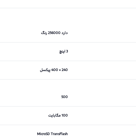
دارد 256000 رنگ
3 اینچ
240 × 400 پیکسل
500
100 مگابایت
MicroSD TransFlash