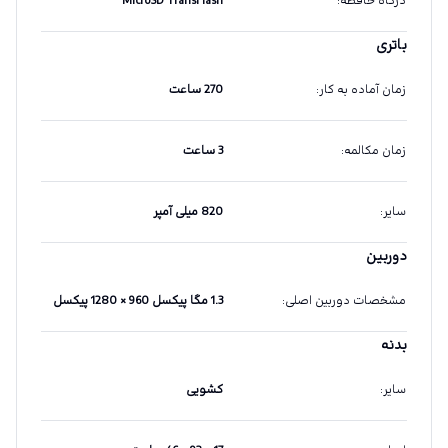
درگاه حافظه
:
MicroSD TransFlash
باتری
زمان آماده به کار
:
270 ساعت
زمان مکالمه
:
3 ساعت
سایر
:
820 میلی آمپر
دوربین
مشخصات دوربین اصلی
:
1.3 مگا پیکسل 960 × 1280 پیکسل
بدنه
سایر
:
کشویی