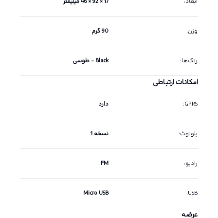
ابعاد
:
17 × 92 × 46 میلیمتر
وزن
:
90 گرم
رنگ‌ها
:
Black - طوسی
امکانات ارتباطی
GPRS
:
دارد
بلوتوث
:
نسخه 1
رادیو
:
FM
Micro USB
:
USB
عرضه