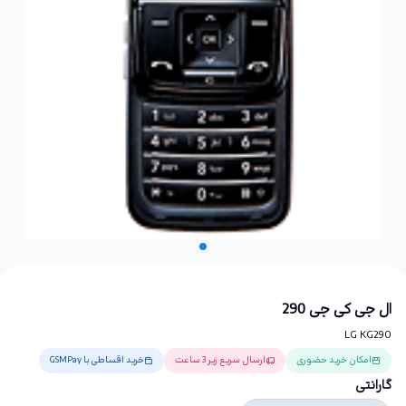
ال جی کی جی 290
LG KG290
امکان خرید حضوری
ارسال سریع زیر 3 ساعت
خرید اقساطی با GSMPay
گارانتی