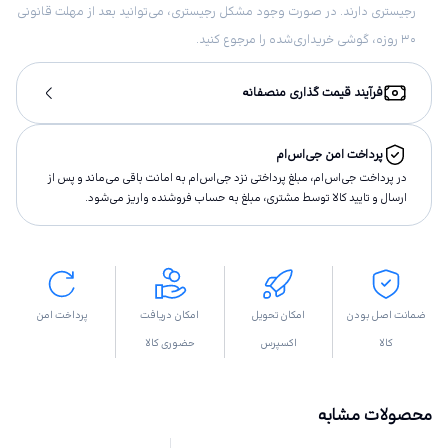
رجیستری دارند. در صورت وجود مشکل رجیستری، می‌توانید بعد از مهلت قانونی
۳۰ روزه، گوشی خریداری‌شده را مرجوع کنید.
فرآیند قیمت گذاری منصفانه
پرداخت امن جی‌اس‌ام
در پرداخت جی‌اس‌ام، مبلغ پرداختى نزد جی‌اس‌ام به امانت باقى مى‌ماند و پس از
ارسال و تاييد كالا توسط مشتری، مبلغ به حساب فروشنده واريز مى‌شود.
ضمانت اصل بودن
امکان تحویل
امکان دریافت
پرداخت امن
کالا
اکسپرس
حضوری کالا
محصولات مشابه