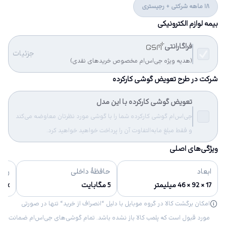
18 ماهه شرکتی + رجیستری
بیمه لوازم الکترونیکی
فراگارانتی
جزئیات
(هدیه ویژه جی‌اس‌ام مخصوص خریدهای نقدی)
شرکت در طرح تعویض گوشی کارکرده
تعویض گوشی کارکرده با این مدل
جی‌اس‌ام گوشی کارکرده شما را با گوشی مورد نظرتان معاوضه می‌کند
و فقط مبلغ مابه‌التفاوت آن را پرداخت خواهید خواهید کرد.
ویژگی‌های اصلی
ابعاد
حافظهٔ داخلی
رنگ‌
17 × 92 × 46 میلیمتر
5 مگابایت
Black - 
امکان برگشت کالا در گروه موبایل با دلیل “انصراف از خرید“ تنها در صورتی
مورد قبول است که پلمب کالا باز نشده باشد. تمام گوشی‌های جی‌اس‌ام ضمانت