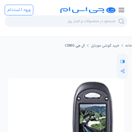
ورود | ثبت‌نام
خانه
خرید گوشی موبایل
ال جی C3380