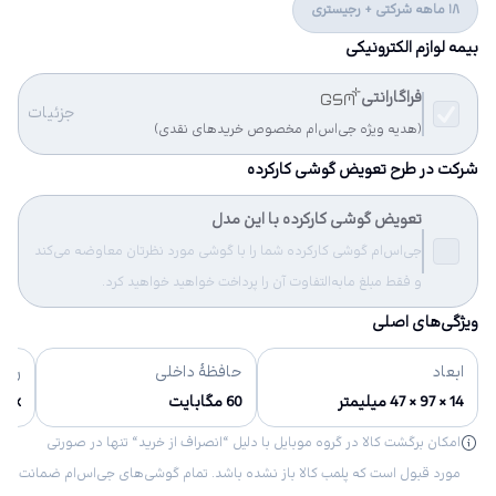
18 ماهه شرکتی + رجیستری
بیمه لوازم الکترونیکی
فراگارانتی
جزئیات
(هدیه ویژه جی‌اس‌ام مخصوص خریدهای نقدی)
شرکت در طرح تعویض گوشی کارکرده
تعویض گوشی کارکرده با این مدل
جی‌اس‌ام گوشی کارکرده شما را با گوشی مورد نظرتان معاوضه می‌کند
و فقط مبلغ مابه‌التفاوت آن را پرداخت خواهید خواهید کرد.
ویژگی‌های اصلی
ابعاد
حافظهٔ داخلی
رنگ‌
14 × 97 × 47 میلیمتر
60 مگابایت
Black و 
امکان برگشت کالا در گروه موبایل با دلیل “انصراف از خرید“ تنها در صورتی
مورد قبول است که پلمب کالا باز نشده باشد. تمام گوشی‌های جی‌اس‌ام ضمانت