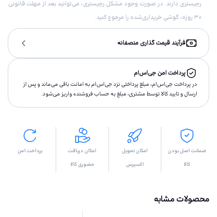
رجیستری دارند. در صورت وجود مشکل رجیستری، می‌توانید بعد از مهلت قانونی
۳۰ روزه، گوشی خریداری‌شده را مرجوع کنید.
فرآیند قیمت گذاری منصفانه
پرداخت امن جی‌اس‌ام
در پرداخت جی‌اس‌ام، مبلغ پرداختى نزد جی‌اس‌ام به امانت باقى مى‌ماند و پس از
ارسال و تاييد كالا توسط مشتری، مبلغ به حساب فروشنده واريز مى‌شود.
ضمانت اصل بودن
امکان تحویل
امکان دریافت
پرداخت امن
کالا
اکسپرس
حضوری کالا
محصولات مشابه