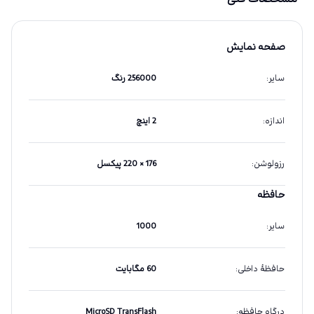
صفحه نمایش
سایر
:
256000 رنگ
اندازه
:
2 اینچ
رزولوشن
:
176 × 220 پیکسل
حافظه
سایر
:
1000
حافظهٔ داخلی
:
60 مگابایت
درگاه حافظه
:
MicroSD TransFlash