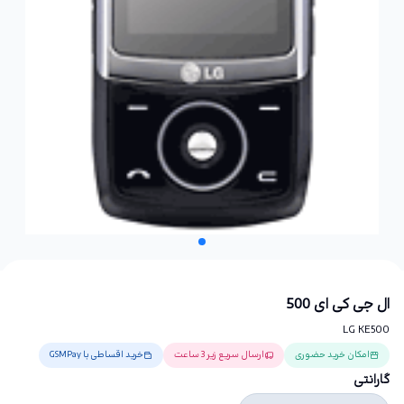
ال جی کی ای 500
LG KE500
امکان خرید حضوری
ارسال سریع زیر 3 ساعت
خرید اقساطی با GSMPay
گارانتی